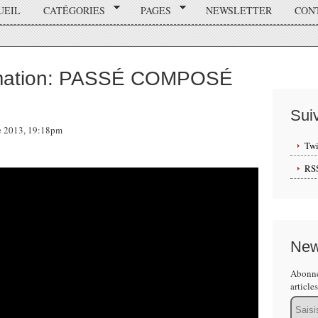
UEIL
CATÉGORIES
PAGES
NEWSLETTER
CON
imation: PASSÉ COMPOSÉ
Sui
re 2013, 19:18pm
Twi
RS
New
Abonne
article
Email