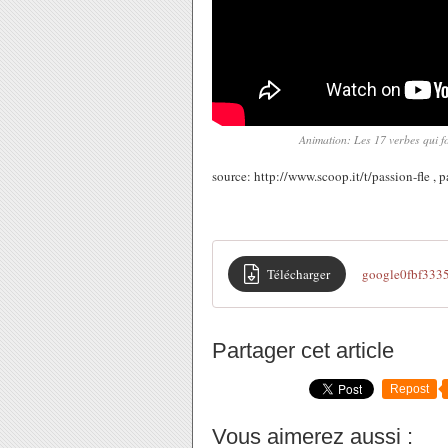
Animation: Les 17 verbes qui fo
source: http://www.scoop.it/t/passion-fle ,
Télécharger
google0fbf333
Partager cet article
Repost
Vous aimerez aussi :