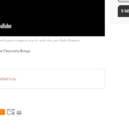
nt le passé composé avec le verbe être. par Emily Zeimentz
 par Chrysoula Rouga
505657c5a
0