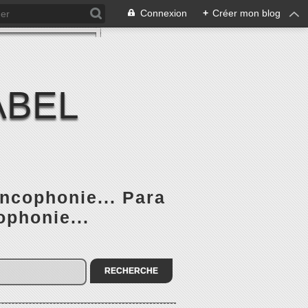
Connexion
+
Créer mon blog
ABEL
ancophonie... Para
ophonie...