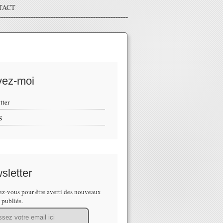
TACT
vez-moi
tter
S
sletter
z-vous pour être averti des nouveaux
s publiés.