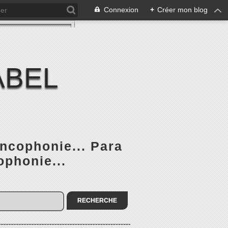
Connexion
+
Créer mon blog
ABEL
ancophonie... Para
ophonie...