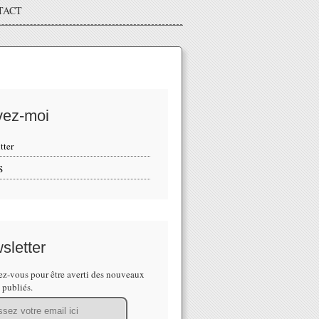
TACT
vez-moi
tter
S
sletter
z-vous pour être averti des nouveaux
s publiés.