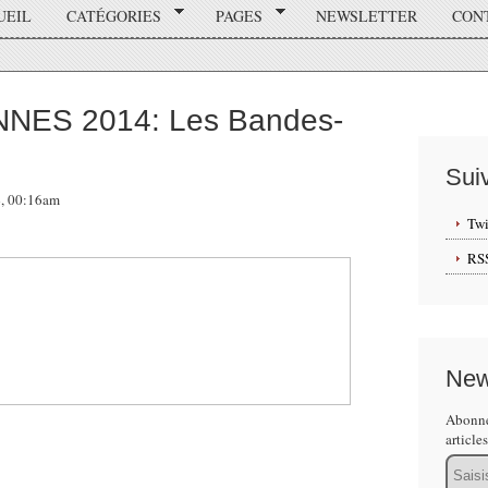
UEIL
CATÉGORIES
PAGES
NEWSLETTER
CON
NES 2014: Les Bandes-
Sui
4, 00:16am
Twi
RS
New
Abonne
article
Email