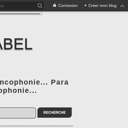
Connexion
+
Créer mon blog
ABEL
ancophonie... Para
ophonie...