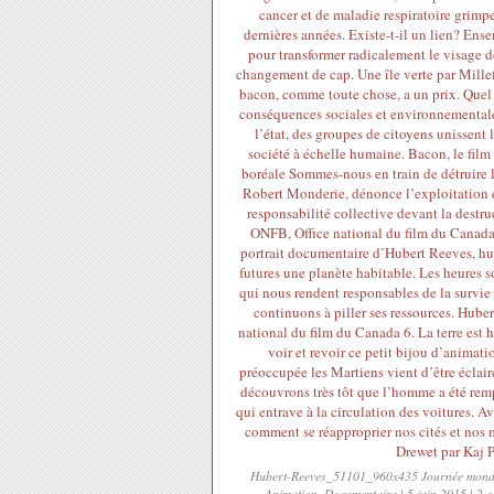
Hubert-Reeves_51101_960x435 Journée mondial
Animation, Documentaire | 5 juin 2015 | 2 