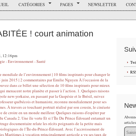
UEIL
CATÉGORIES
PAGES
NEWSLETTER
CON
ITÉE ! court animation
Sui
15, 12:16pm
gie - Environnement - Santé
Twi
RS
New
Abonne
article
Email