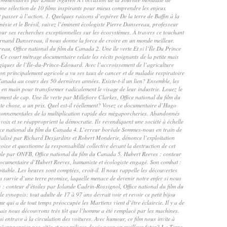
 une sélection de 10 films inspirants pour mieux comprendre les enjeux
passer à l’action. 1. Quelques raisons d’espérer De la terre de Baffin à la
sie et le Brésil, suivez l’éminent écologiste Pierre Dansereau, professeur
r ses recherches exceptionnelles sur les écosystèmes. À travers ce touchant
Fernand Dansereau, il nous donne la force de croire en un monde meilleur.
u, Office national du film du Canada 2. Une île verte Et si l’Île Du Prince
e court métrage documentaire relate les récits poignants de la petite mais
iques de l’Île-du-Prince-Édouard. Avec l’accroissement de l’agriculture
ion principalement agricole a vu ses taux de cancer et de maladie respiratoire
Canada au cours des 50 dernières années. Existe-t-il un lien? Ensemble, les
s en main pour transformer radicalement le visage de leur industrie. Louez le
nt de cap. Une île verte par Millefiore Clarkes, Office national du film du
e chose, a un prix. Quel est-il réellement? Voyez ce documentaire d’Hugo
ironnementales de la multiplication rapide des mégaporcheries. Abandonnés
 voix et se réapproprient la démocratie. Ils revendiquent une société à échelle
ice national du film du Canada 4. L’erreur boréale Sommes-nous en train de
éalisé par Richard Desjardins et Robert Monderie, dénonce l’exploitation
oise et questionne la responsabilité collective devant la destruction de cet
e par ONFB, Office national du film du Canada 5. Hubert Reeves : conteur
 documentaire d’Hubert Reeves, humaniste et écologiste engagé. Son combat :
itable. Les heures sont comptées, croit-il. Il nous rappelle les découvertes
a survie d’une terre promise, laquelle menace de devenir notre enfer si nous
 : conteur d'étoiles par Iolande Cadrin-Rossignol, Office national du film du
 synopsis: tout adulte de 17 à 97 ans devrait voir et revoir ce petit bijou
 qui a de tout temps préoccupée les Martiens vient d’être éclaircie. Il y a de
e, mais nous découvrons très tôt que l’homme a été remplacé par les machines.
i entrave à la circulation des voitures. Avec humour, ce film nous invite à
réapproprier nos cités et nos milieux de vie pour un meilleur futur? La Terre