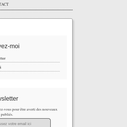
TACT
vez-moi
tter
S
sletter
z-vous pour être averti des nouveaux
s publiés.