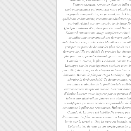
l’environnement, retrouvez dans ce billet
environnementaux qui menacent notre planète et 
mégapole new-yorkaise, en passant par la Gaspé
québécois et humaniste, reconnu mondialement pou
portrait réalisé par son cousin, le cinéaste 
Quelques raisons d'espérer par Fernand Danserea
Édouard entamait un virage complètement bio? C
grandissante communauté des fermiers biolog
industrielle, cette province des Maritimes à vocat
grimper au point de devenir les plus élevés au 
fermiers de l’Île ont décidé de prendre les chose
film pour en apprendre davantage sur ce changeme
Canada 3. Bacon, le film Le bacon, comme tout
Latulippe sur les conséquences sociales et env
par l’état, des groupes de citoyens unissent leurs
humaine. Bacon, le film par Hugo Latulippe, Off
détruire la forêt boréale? Ce documentaire, r
erratique et abusive de la forêt boréale québéc
environnement unique au monde. L'erreur boréal
d’étoiles Laissez-vous inspirer par ce portrait
laisser aux générations futures une planète hab
scientifiques qui nous rendent responsables de l
continuons à piller ses ressources. Hubert Reeves
Canada 6. La terre est habitée Ne croyez pas le
d’animation. Le film commence ainsi : « Une énigme
la vie sur la terre! ». Oui, la terre est habité
Celui-ci n’est devenu qu’un simple parasite qu
réfléchir sur nos choix de sociétés : comment se 