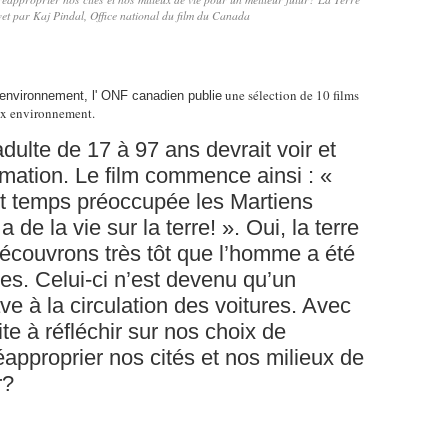
et par Kaj Pindal, Office national du film du Canada
une sélection de 10 films
'environnement, l' ONF canadien publie
ux environnement.
t adulte de 17 à 97 ans devrait voir et
nimation. Le film commence ainsi : «
t temps préoccupée les Martiens
 a de la vie sur la terre! ». Oui, la terre
découvrons très tôt que l’homme a été
es. Celui-ci n’est devenu qu’un
ve à la circulation des voitures. Avec
te à réfléchir sur nos choix de
approprier nos cités et nos milieux de
r?