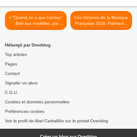
< "Quand on a que l'amour"
Les Victoires de la Musique
: Brel aux Invalides, par
Française 2016: Palmarès.
Yael Naïm, Nolwenn Leroy
>
et Camélia Jordana
Hébergé par Overblog
Top articles
Pages
Contact
Signaler un abus
C.G.U.
Cookies et données personnelles
Préférences cookies
Voir le profil de Abel Carballiño sur le portail Overblog
Créer un blog sur Overblog