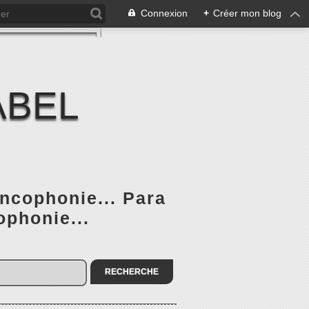
Connexion
+
Créer mon blog
ABEL
ancophonie... Para
ophonie...