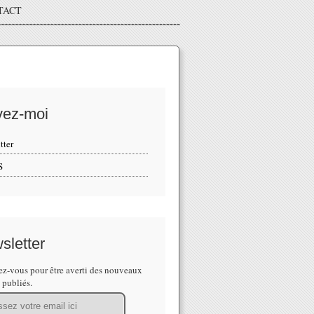
TACT
vez-moi
tter
S
sletter
z-vous pour être averti des nouveaux
s publiés.