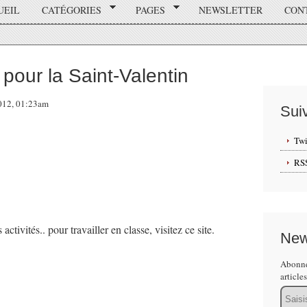
UEIL
CATÉGORIES
PAGES
NEWSLETTER
CON
 pour la Saint-Valentin
2012, 01:23am
Sui
Twi
RS
activités.. pour travailler en classe, visitez ce site.
New
Abonne
article
Email