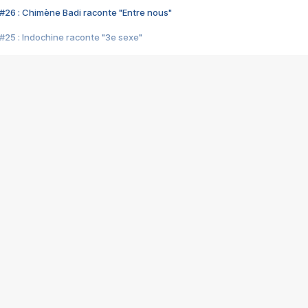
#26 : Chimène Badi raconte "Entre nous"
#25 : Indochine raconte "3e sexe"
#24 : Zaho raconte "C'est chelou"
#23 : Patrick Bruel raconte "Au café des délices"
#22 : Kyo raconte "Le chemin"
#21 : Nolwenn Leroy raconte "Cassé"
#20 : Patrick Hernandez raconte "Born to be alive"
#19 : Lorie raconte "Près de moi"
#18 : Michael Jones raconte "A nos actes manqués" (avec Jean-Jacque
#17 : Khaled raconte "Aïcha"
#16 : Corneille raconte "Parce qu'on vient de loin"
#15 : Indochine raconte "L'aventurier"