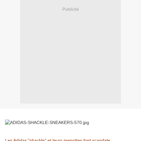
Publicité
Les Adidas "shackle" et leurs menottes font scandale,