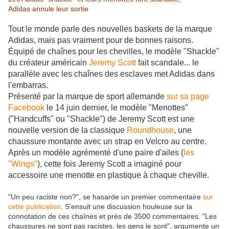
Adidas annule leur sortie
Tout le monde parle des nouvelles baskets de la marque
Adidas, mais pas vraiment pour de bonnes raisons.
Équipé de chaînes pour les chevilles, le modèle "Shackle"
du créateur américain
Jeremy Scott
fait scandale... le
parallèle avec les chaînes des esclaves met Adidas dans
l'embarras.
Présenté par la marque de sport allemande
sur sa page
Facebook
le 14 juin dernier, le modèle "Menottes"
("Handcuffs" ou "Shackle") de Jeremy Scott est une
nouvelle version de la classique
Roundhouse
, une
chaussure montante avec un strap en Velcro au centre.
Après un modèle agrémenté d'une paire d'ailes (
les
"Wings"
), cette fois Jeremy Scott a imaginé pour
accessoire une menotte en plastique à chaque cheville.
"Un peu raciste non?", se hasarde un premier commentaire
sur
cette publication
. S'ensuit une discussion houleuse sur la
connotation de ces chaînes et près de 3500 commentaires. "Les
chaussures ne sont pas racistes, les gens le sont", argumente un