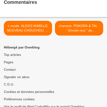
Commentaires
< mode: ALEXIS MABILLE,
chanson: POKORA & TAL :
NOUVEAU CHOUCHOU DE
" Envole-moi " de
LA HAUTE COUTURE
J.J.Goldman, clip+paroles >
Hébergé par Overblog
Top articles
Pages
Contact
Signaler un abus
C.G.U.
Cookies et données personnelles
Préférences cookies
Voir le profil de Abel Carballiño sur le portail Overblog