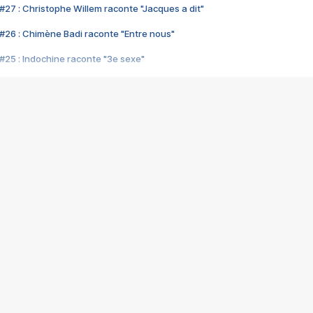
#27 : Christophe Willem raconte "Jacques a dit"
#26 : Chimène Badi raconte "Entre nous"
#25 : Indochine raconte "3e sexe"
#24 : Zaho raconte "C'est chelou"
#23 : Patrick Bruel raconte "Au café des délices"
#22 : Kyo raconte "Le chemin"
#21 : Nolwenn Leroy raconte "Cassé"
#20 : Patrick Hernandez raconte "Born to be alive"
#19 : Lorie raconte "Près de moi"
#18 : Michael Jones raconte "A nos actes manqués" (avec Jean-Jacque
#17 : Khaled raconte "Aïcha"
#16 : Corneille raconte "Parce qu'on vient de loin"
#15 : Indochine raconte "L'aventurier"