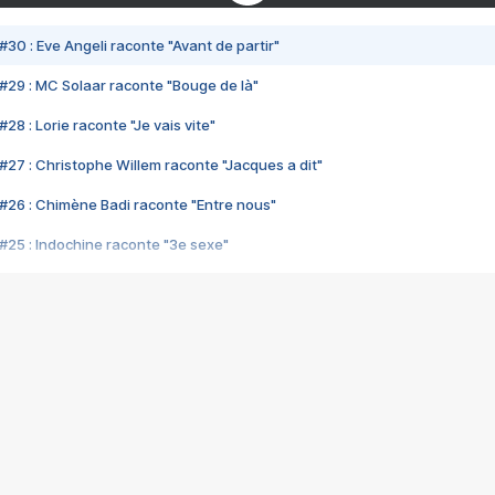
#30 : Eve Angeli raconte "Avant de partir"
#29 : MC Solaar raconte "Bouge de là"
28 : Lorie raconte "Je vais vite"
#27 : Christophe Willem raconte "Jacques a dit"
#26 : Chimène Badi raconte "Entre nous"
#25 : Indochine raconte "3e sexe"
#24 : Zaho raconte "C'est chelou"
#23 : Patrick Bruel raconte "Au café des délices"
#22 : Kyo raconte "Le chemin"
#21 : Nolwenn Leroy raconte "Cassé"
#20 : Patrick Hernandez raconte "Born to be alive"
#19 : Lorie raconte "Près de moi"