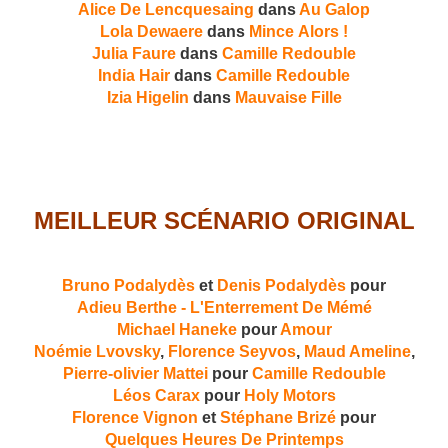
Alice De Lencquesaing
dans
Au Galop
Lola Dewaere
dans
Mince Alors !
Julia Faure
dans
Camille Redouble
India Hair
dans
Camille Redouble
Izia Higelin
dans
Mauvaise Fille
MEILLEUR SCÉNARIO ORIGINAL
Bruno Podalydès
et
Denis Podalydès
pour
Adieu Berthe - L'Enterrement De Mémé
Michael Haneke
pour
Amour
Noémie Lvovsky
,
Florence Seyvos
,
Maud Ameline
,
Pierre-olivier Mattei
pour
Camille Redouble
Léos Carax
pour
Holy Motors
Florence Vignon
et
Stéphane Brizé
pour
Quelques Heures De Printemps