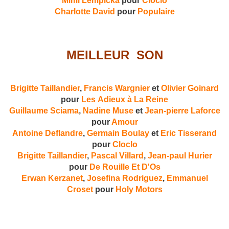
Mimi Lempicka
pour
Cloclo
Charlotte David
pour
Populaire
MEILLEUR SON
Brigitte Taillandier
,
Francis Wargnier
et
Olivier Goinard
pour
Les Adieux à La Reine
Guillaume Sciama
,
Nadine Muse
et
Jean-pierre Laforce
pour
Amour
Antoine Deflandre
,
Germain Boulay
et
Eric Tisserand
pour
Cloclo
Brigitte Taillandier
,
Pascal Villard
,
Jean-paul Hurier
pour
De Rouille Et D'Os
Erwan Kerzanet
,
Josefina Rodriguez
,
Emmanuel
Croset
pour
Holy Motors