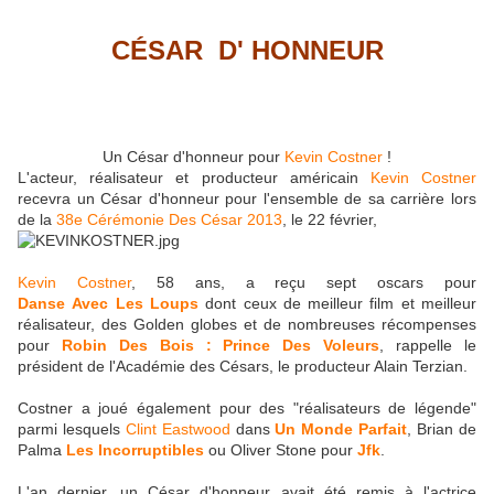
CÉSAR D' HONNEUR
Un César d'honneur pour
Kevin Costner
!
L'acteur, réalisateur et producteur américain
Kevin Costner
recevra un César d'honneur pour l'ensemble de sa carrière lors
de la
38e Cérémonie Des César 2013
, le 22 février,
Kevin Costner
, 58 ans, a reçu sept oscars pour
Danse Avec Les Loups
dont ceux de meilleur film et meilleur
réalisateur, des Golden globes et de nombreuses récompenses
pour
Robin Des Bois : Prince Des Voleurs
, rappelle le
président de l'Académie des Césars, le producteur Alain Terzian.
Costner a joué également pour des "réalisateurs de légende"
parmi lesquels
Clint Eastwood
dans
Un Monde Parfait
, Brian de
Palma
Les Incorruptibles
ou Oliver Stone pour
Jfk
.
L'an dernier, un César d'honneur avait été remis à l'actrice