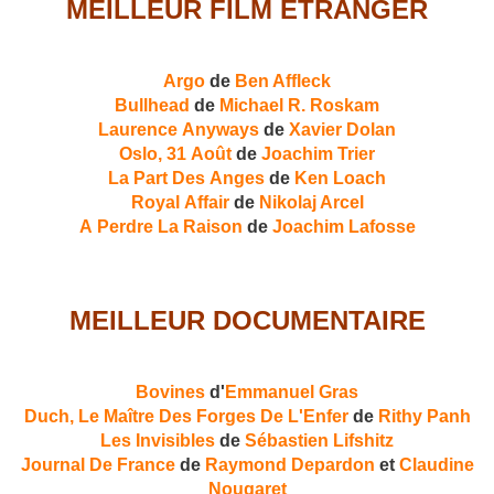
MEILLEUR FILM ÉTRANGER
Argo
de
Ben Affleck
Bullhead
de
Michael R. Roskam
Laurence Anyways
de
Xavier Dolan
Oslo, 31 Août
de
Joachim Trier
La Part Des Anges
de
Ken Loach
Royal Affair
de
Nikolaj Arcel
A Perdre La Raison
de
Joachim Lafosse
MEILLEUR DOCUMENTAIRE
Bovines
d'
Emmanuel Gras
Duch, Le Maître Des Forges De L'Enfer
de
Rithy Panh
Les Invisibles
de
Sébastien Lifshitz
Journal De France
de
Raymond Depardon
et
Claudine
Nougaret