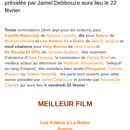
présidée par Jamel Debbouze aura lieu le 22
février.
Treize
nominations (dont sept pour les acteurs) pour
Camille Redouble
de
Noémie Lvovsky
,
dix
pour
Amour
de
Michael Haneke
et
Les Adieux à La Reine
de
Benoît Jacquot
et
neuf citations
pour
Holy Motors
de
Léos Carax
et
De Rouille Et D'Os
de
Jacques Audiard
; des surprises
(l'absence d'
Alain Resnais
, la nomination de
Patrick Bruel
en
meilleur acteur au détriment de
Matthias Schoenaerts
, "relégué"
au rang d'espoir), des outsiders bien sentis (
Rengaine
,
Corinne
Masiero
ou
Hélène Vincent
)... les paris sont ouverts pour cette
soirée présidée par
Jamel Debbouze
et animée par
Antoine De
Caunes
qui aura lieu le
vendredi 22 février
!
MEILLEUR FILM
Les Adieux à La Reine
Amour