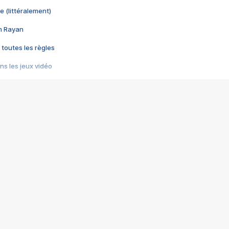
e (littéralement)
im Rayan
 toutes les règles
s les jeux vidéo
us choquant de Rockstar ? - Le scandale BULLY
e plus moche de Steam
du RÊVE tourne au CAUCHEMAR
pendant 8 heures
it… à tort
umiliés par un jeu vidéo
ire - Final Fantasy 8
ti un empire - Age of Empires