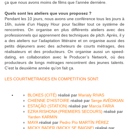
ça que nous avons moins de films que l’année dernière.
Quels sont les ateliers que vous proposez ?
Pendant les 10 jours, nous avons une conférence tous les jours à
16h, suivie d’un Happy Hour pour faciliter tout ce système de
rencontres. On organise en plus différents ateliers avec des
professionnels qui apprennent des techniques de pitch. Après, il y
a des ateliers sur l’adaptation littéraire et on organise aussi des
petits déjeuners avec des acheteurs de courts métrages, des
réalisateurs et des producteurs. On organise aussi un speed-
dating, en collaboration avec le Producer’s Network, où des
producteurs de longs métrages rencontrent des jeunes talents.
C’est la deuxième année qu’on fait ça.
LES COURTMETRAGES EN COMPETITION SONT:
BLOKES (CITÉ)
réalisé par
Marialy RIVAS
CHIENNE D'HISTOIRE
réalisé par
Serge AVÉDIKIAN
ESTAÇÃO (STATION)
réalisé par
Marcia FARIA
EZRA RISHONA (PREMIERS SECOURS)
réalisé par
Yarden KARMIN
MAYA
réalisé par
Pedro Pío MARTÍN PÉREZ
MICKY BADER (MICKY SE BAIGNE)
réalisé par