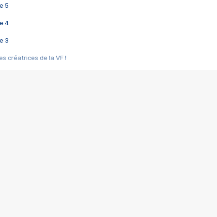
e 5
e 4
e 3
s créatrices de la VF !
e 2
e 1
e Mektoub My Love arrive enfin ! Rencontre avec Shaïn Boumedine et Sal
i : après Toni en famille
elle réalise le bouleversant Dites lui que je l'aime
ais ! Rencontre autour de Vie privée de Rebecca Zlotowski
 de Marguerite, Grave... Rencontre avec Ella Rumpf
 Les Rêveurs, un film intime sur la santé mentale
a avec un film sur le mouvement des Gilets jaunes