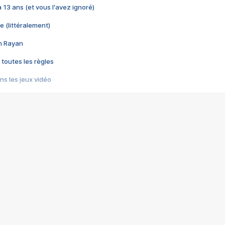
 a 13 ans (et vous l'avez ignoré)
e (littéralement)
im Rayan
 toutes les règles
s les jeux vidéo
us choquant de Rockstar ? - Le scandale BULLY
e plus moche de Steam
du RÊVE tourne au CAUCHEMAR
pendant 8 heures
it… à tort
umiliés par un jeu vidéo
ire - Final Fantasy 8
ti un empire - Age of Empires