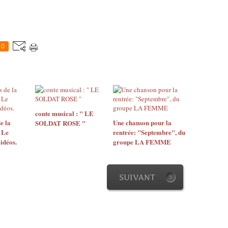
0
conte musical : " LE
e la
Une chanson pour la
SOLDAT ROSE "
 Le
rentrée: "Septembre", du
idéos.
groupe LA FEMME
SUIVANT