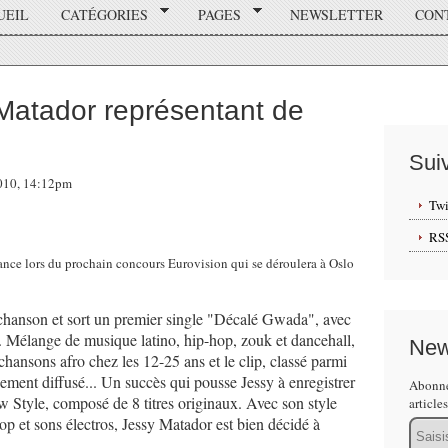
UEIL
CATÉGORIES
PAGES
NEWSLETTER
CON
 Matador représentant de
Sui
2010, 14:12pm
Twi
RS
rance lors du prochain concours Eurovision qui se déroulera à Oslo
a chanson et sort un premier single "Décalé Gwada", avec
. Mélange de musique latino, hip-hop, zouk et dancehall,
New
s chansons afro chez les 12-25 ans et le clip, classé parmi
rgement diffusé... Un succès qui pousse Jessy à enregistrer
Abonne
 Style, composé de 8 titres originaux. Avec son style
article
op et sons électros, Jessy Matador est bien décidé à
Email