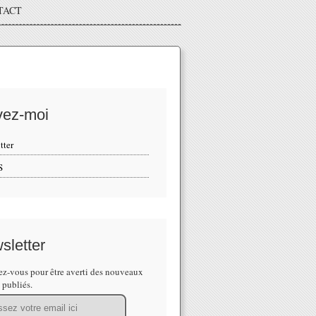
TACT
vez-moi
tter
S
sletter
z-vous pour être averti des nouveaux
s publiés.