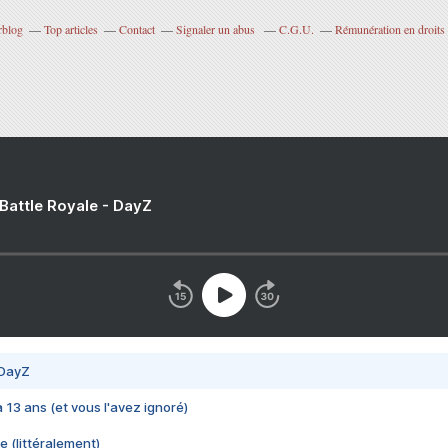
rblog
Top articles
Contact
Signaler un abus
C.G.U.
Rémunération en droits 
 Battle Royale - DayZ
 DayZ
 a 13 ans (et vous l'avez ignoré)
e (littéralement)