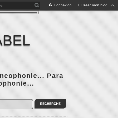
Connexion
+
Créer mon blog
ABEL
ancophonie... Para
ophonie...