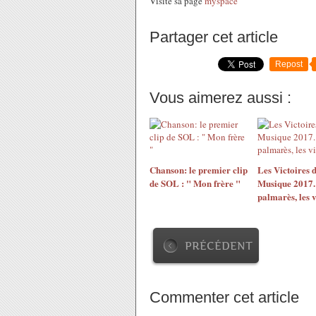
Visite sa page
myspace
Partager cet article
Repost
Vous aimerez aussi :
Chanson: le premier clip
Les Victoires d
de SOL : " Mon frère "
Musique 2017.
palmarès, les v
PRÉCÉDENT
Commenter cet article