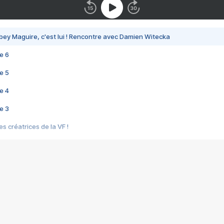
bey Maguire, c'est lui ! Rencontre avec Damien Witecka
e 6
e 5
e 4
e 3
s créatrices de la VF !
e 2
e 1
e Mektoub My Love arrive enfin ! Rencontre avec Shaïn Boumedine et Sal
i : après Toni en famille
elle réalise le bouleversant Dites lui que je l'aime