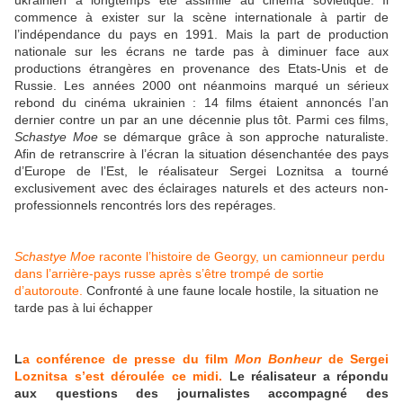
ukrainien a longtemps été assimilé au cinéma soviétique. Il
commence à exister sur la scène internationale à partir de
l’indépendance du pays en 1991. Mais la part de production
nationale sur les écrans ne tarde pas à diminuer face aux
productions étrangères en provenance des Etats-Unis et de
Russie. Les années 2000 ont néanmoins marqué un sérieux
rebond du cinéma ukrainien : 14 films étaient annoncés l’an
dernier contre un par an une décennie plus tôt. Parmi ces films,
Schastye Moe
se démarque grâce à son approche naturaliste.
Afin de retranscrire à l’écran la situation désenchantée des pays
d’Europe de l’Est, le réalisateur Sergei Loznitsa a tourné
exclusivement avec des éclairages naturels et des acteurs non-
professionnels rencontrés lors des repérages.
Schastye Moe
raconte l’histoire de Georgy, un camionneur perdu
dans l’arrière-pays russe après s’être trompé de sortie
d’autoroute.
Confronté à une faune locale hostile, la situation ne
tarde pas à lui échapper
L
a conférence de presse du film
Mon Bonheur
de Sergei
Loznitsa s’est déroulée ce midi.
Le réalisateur a répondu
aux questions des journalistes accompagné des