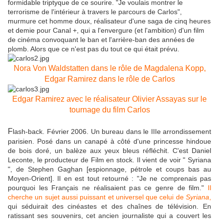
formidable triptyque de ce sourire. "Je voulais montrer le
terrorisme de l'intérieur à travers le parcours de Carlos",
murmure cet homme doux, réalisateur d'une saga de cinq heures
et demie pour Canal +, qui a l'envergure (et l'ambition) d'un film
de cinéma convoquant le ban et l'arrière-ban des années de
plomb. Alors que ce n'est pas du tout ce qui était prévu.
Nora Von Waldstatten dans le rôle de Magdalena Kopp,
Edgar Ramirez dans le rôle de Carlos
Edgar Ramirez avec le réalisateur Olivier Assayas sur le
tournage du film Carlos
F
lash-back. Février 2006. Un bureau dans le IIIe arrondissement
parisien. Posé dans un canapé à côté d'une princesse hindoue
de bois doré, un balèze aux yeux bleus réfléchit. C'est Daniel
Leconte, le producteur de Film en stock. Il vient de voir " Syriana
", de Stephen Gaghan [espionnage, pétrole et coups bas au
Moyen-Orient]. Il en est tout retourné : "Je ne comprenais pas
pourquoi les Français ne réalisaient pas ce genre de film."
Il
cherche un sujet aussi puissant et universel que celui de
Syriana
,
qui séduirait des cinéastes et des chaînes de télévision. En
ratissant ses souvenirs, cet ancien journaliste qui a couvert les