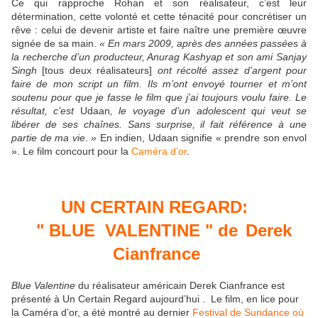
Ce qui rapproche Rohan et son réalisateur, c’est leur
détermination, cette volonté et cette ténacité pour concrétiser un
rêve : celui de devenir artiste et faire naître une première œuvre
signée de sa main.
« En mars 2009, après des années passées à
la recherche d’un producteur, Anurag Kashyap et son ami Sanjay
Singh
[tous deux réalisateurs]
ont récolté assez d’argent pour
faire de mon script un film. Ils m’ont envoyé tourner et m’ont
soutenu pour que je fasse le film que j’ai toujours voulu faire. Le
résultat, c’est
Udaan
, le voyage d’un adolescent qui veut se
libérer de ses chaînes. Sans surprise, il fait référence à une
partie de ma vie. »
En indien, Udaan signifie « prendre son envol
». Le film concourt pour la
Caméra d’or
.
UN CERTAIN REGARD:
" BLUE VALENTINE " de
Derek
Cianfrance
Blue Valentine
du réalisateur américain Derek Cianfrance est
présenté à Un Certain Regard aujourd’hui . Le film, en lice pour
la Caméra d’or, a été montré au dernier
Festival de Sundance où