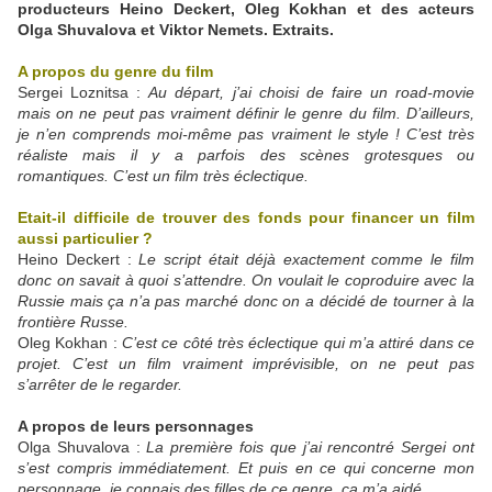
producteurs Heino Deckert, Oleg Kokhan et des acteurs
Olga Shuvalova et Viktor Nemets. Extraits.
A propos du genre du film
Sergei Loznitsa :
Au départ, j’ai choisi de faire un road-movie
mais on ne peut pas vraiment définir le genre du film. D’ailleurs,
je n’en comprends moi-même pas vraiment le style ! C’est très
réaliste mais il y a parfois des scènes grotesques ou
romantiques. C’est un film très éclectique.
Etait-il difficile de trouver des fonds pour financer un film
aussi particulier ?
Heino Deckert :
Le script était déjà exactement comme le film
donc on savait à quoi s’attendre. On voulait le coproduire avec la
Russie mais ça n’a pas marché donc on a décidé de tourner à la
frontière Russe.
Oleg Kokhan :
C’est ce côté très éclectique qui m’a attiré dans ce
projet. C’est un film vraiment imprévisible, on ne peut pas
s’arrêter de le regarder.
A propos de leurs personnages
Olga Shuvalova :
La première fois que j’ai rencontré Sergei ont
s’est compris immédiatement. Et puis en ce qui concerne mon
personnage, je connais des filles de ce genre, ça m’a aidé.