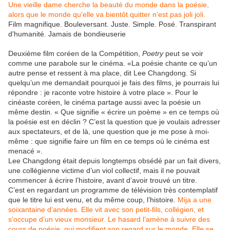
Une vieille dame cherche la beauté du monde dans la poésie,
alors que le monde qu'elle va bientôt quitter n'est pas joli joli.
Film magnifique. Bouleversant. Juste. Simple. Posé. Transpirant
d'humanité. Jamais de bondieuserie
Deuxième film coréen de la Compétition,
Poetry
peut se voir
comme une parabole sur le cinéma. «La poésie chante ce qu’un
autre pense et ressent à ma place, dit Lee Changdong. Si
quelqu’un me demandait pourquoi je fais des films, je pourrais lui
répondre : je raconte votre histoire à votre place ». Pour le
cinéaste coréen, le cinéma partage aussi avec la poésie un
même destin. « Que signifie « écrire un poème » en ce temps où
la poésie est en déclin ? C’est la question que je voulais adresser
aux spectateurs, et de là, une question que je me pose à moi-
même : que signifie faire un film en ce temps où le cinéma est
menacé ».
Lee Changdong était depuis longtemps obsédé par un fait divers,
une collégienne victime d’un viol collectif, mais il ne pouvait
commencer à écrire l’histoire, avant d’avoir trouvé un titre.
C’est en regardant un programme de télévision très contemplatif
que le titre lui est venu, et du même coup, l’histoire.
Mija a une
soixantaine d’années. Elle vit avec son petit-fils, collégien, et
s’occupe d’un vieux monsieur. Le hasard l’amène à suivre des
cours de poésie, qui modifient son regard sur le monde. Elle se