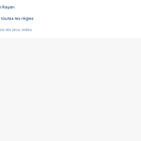
im Rayan
 toutes les règles
s les jeux vidéo
us choquant de Rockstar ? - Le scandale BULLY
e plus moche de Steam
du RÊVE tourne au CAUCHEMAR
pendant 8 heures
it… à tort
umiliés par un jeu vidéo
ire - Final Fantasy 8
ti un empire - Age of Empires
story DOFUS