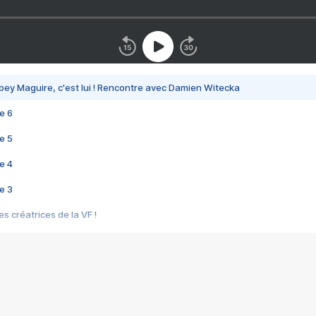
bey Maguire, c'est lui ! Rencontre avec Damien Witecka
e 6
e 5
e 4
e 3
s créatrices de la VF !
e 2
e 1
e Mektoub My Love arrive enfin ! Rencontre avec Shaïn Boumedine et Sal