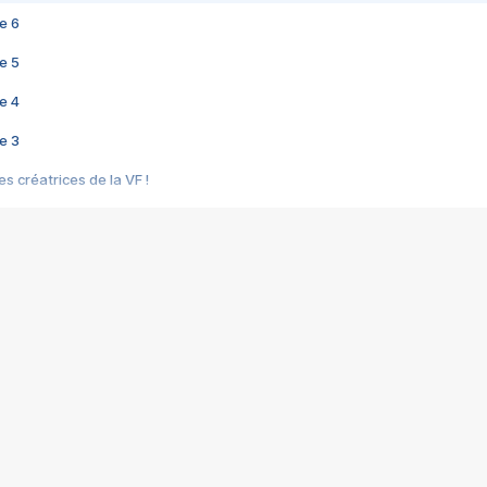
e 6
e 5
e 4
e 3
s créatrices de la VF !
e 2
e 1
e Mektoub My Love arrive enfin ! Rencontre avec Shaïn Boumedine et Sal
i : après Toni en famille
elle réalise le bouleversant Dites lui que je l'aime
ais ! Rencontre autour de Vie privée de Rebecca Zlotowski
 de Marguerite, Grave... Rencontre avec Ella Rumpf