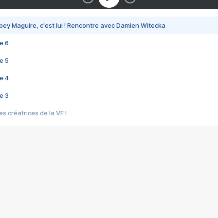
bey Maguire, c'est lui ! Rencontre avec Damien Witecka
e 6
e 5
e 4
e 3
s créatrices de la VF !
e 2
e 1
e Mektoub My Love arrive enfin ! Rencontre avec Shaïn Boumedine et Sal
i : après Toni en famille
elle réalise le bouleversant Dites lui que je l'aime