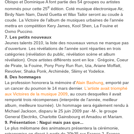
Obispo et Dominique A font partie des 54 groupes ou artistes
e
nommés pour cette 25
édition. Coté musique électronique Air,
Birdy Nam Nam, David Guetta et Wax Tailor seront au coude à
coude. La Victoire de l'album de musiques urbaines de l'année
mettra en compétition Kery James, Kool Shen, La Fouine et
Oxmo Puccino.
7. Les petits nouveaux
Jeunes talents 2010, la liste des nouveaux venus ne manque pas
d'ouverture. Les révélations de l'année sont réparties en trois
catégories (révélation du public, révélation scène et album
révélation). Onze artistes différents sont en lice : Grégoire, Coeur
de Pirate, la Fouine, Pony Pony Run Run, Izia, Ariane Moffatt,
Revolver, Shaka Ponk, Archimède, Sliimy et Yodelice.
8. Des hommages
La profession honorera la mémoire d'
Alain Bashung
, emporté par
un cancer du poumon le 14 mars dernier.
L'artiste avait triomphé
aux Victoires de la musique 2009
, au cours desquelles il avait
remporté trois récompenses (interprète de l'année, meilleur
album, meilleure tournée). Un hommage sera également rendu à
Michael Jackson, disparu le 25 juin 2009 par -M-, le groupe
General Electriks, Charlotte Gainsbourg et Amadou et Mariam.
9. Présentation : Nagui mais pas que...
Le plus mélomane des animateurs présentera la cérémonie,
retransmise en direct à partir de 20h35 sur France 2. France