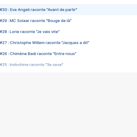
#30 : Eve Angeli raconte "Avant de partir"
#29 : MC Solaar raconte "Bouge de là"
28 : Lorie raconte "Je vais vite"
#27 : Christophe Willem raconte "Jacques a dit"
#26 : Chimène Badi raconte "Entre nous"
#25 : Indochine raconte "3e sexe"
#24 : Zaho raconte "C'est chelou"
#23 : Patrick Bruel raconte "Au café des délices"
#22 : Kyo raconte "Le chemin"
#21 : Nolwenn Leroy raconte "Cassé"
#20 : Patrick Hernandez raconte "Born to be alive"
#19 : Lorie raconte "Près de moi"