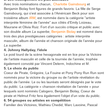
Avec trois nominations chacun,
Charlotte Gainsbourg
et
Benjamin Biolay font figures de grands favoris. La fille de Serge
Gainsbourg, qui s'est associée à l'Américain Beck pour son
troisième album
IRM
, est nommée dans la catégorie "artiste
interprète féminine de l'année" aux côtés d'Emily Loizeau,
Maurane et Olivia Ruiz. Fort d'un succès critique et public avec
son double album
La superbe
,
Benjamin Biolay
est nommé dans
trois des plus prestigieuses catégories : artiste interprète
masculin, album de l'année et chanson originale de l'année pour
La superbe
.
4. Johnny Hallyday, l'idole
Le poid lourd de la scène hexagonale est en lice pour la Victoire
de l'artiste masculin et celle de la tournée de l'année, trophée
également convoité par Vincent Delerm, Indochine et M.
5. Le choix du public
Coeur de Pirate, Grégoire, La Fouine et Pony Pony Run Run sont
nommés pour la victoire du groupe ou de l'artiste révélation du
public de l'année. Le ou les lauréats seront désignés par le vote
du public. La catégorie « chanson révélation de l'année » pour
lesquels sont nominés Calogero, Benjamin Biolay, Coeur de
pirate et Helmut Fritz fera également l'objet d'un vote du public.
6. 54 groupes ou artistes en compétition
Familier des Victoires, Mathieu Chedid, Marc Lavoine, Pascal