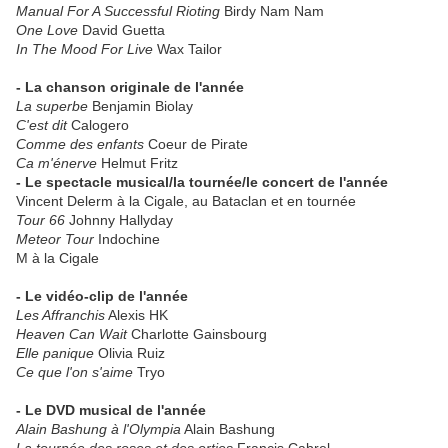
Manual For A Successful Rioting
Birdy Nam Nam
One Love
David Guetta
In The Mood For Live
Wax Tailor
- La chanson originale de l'année
La superbe
Benjamin Biolay
C'est dit
Calogero
Comme des enfants
Coeur de Pirate
Ca m'énerve
Helmut Fritz
- Le spectacle musical/la tournée/le concert de l'année
Vincent Delerm à la Cigale, au Bataclan et en tournée
Tour 66
Johnny Hallyday
Meteor Tour
Indochine
M à la Cigale
- Le vidéo-clip de l'année
Les Affranchis
Alexis HK
Heaven Can Wait
Charlotte Gainsbourg
Elle panique
Olivia Ruiz
Ce que l'on s'aime
Tryo
- Le DVD musical de l'année
Alain Bashung à l'Olympia
Alain Bashung