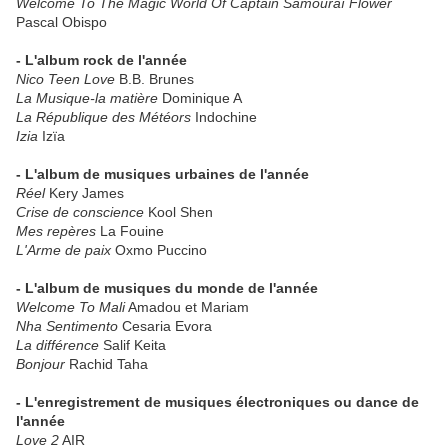
Welcome To The Magic World Of Captain Samouraï Flower
Pascal Obispo
- L'album rock de l'année
Nico Teen Love
B.B. Brunes
La Musique-la matière
Dominique A
La République des Météors
Indochine
Izia
Izïa
- L'album de musiques urbaines de l'année
Réel
Kery James
Crise de conscience
Kool Shen
Mes repères
La Fouine
L'Arme de paix
Oxmo Puccino
- L'album de musiques du monde de l'année
Welcome To Mali
Amadou et Mariam
Nha Sentimento
Cesaria Evora
La différence
Salif Keita
Bonjour
Rachid Taha
- L'enregistrement de musiques électroniques ou dance de
l'année
Love 2
AIR