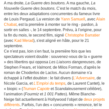
A ma droite,
La Guerre des boutons.
A ma gauche,
La
Nouvelle Guerre des boutons.
C'est le match du mois,
entre les deux adaptations concurrentes du fameux livre
de Louis Pergaud. La version de
Yann Samuell
, avec
Alain
Chabat
, est la première à monter sur le ring - pardon, à
sortir en salles -, le 14 septembre. Prévu, à l'origine, pour
la fin du mois, le second film, signé
Christophe Barratier
(avec
Kad Merad
), s'est aligné en hâte, pour le 21
septembre.
Ce n'est pas, loin s'en faut, la première fois que les
spectateurs voient double : souvenez-vous de la « guerre
» des libertins qui opposa
Les Liaisons dangereuses
, de
Stephen Frears, et
Valmont,
de Milos Forman, d'après le
roman de Choderlos de Laclos. Aucun domaine n'a
échappé à l'effet doublon : le fait divers (
L'Adversaire
,
de
Nicole Garcia, et
L'Emploi du temps
,
de Laurent Cantet), le
« biopic » (
Truman Capote
et
Scandaleusement célèbre
),
l'animation (
Fourmiz
et
1 001 Pattes
). Même Blanche-
Neige fait actuellement à Hollywood l'objet de
deux projets
différents
. Parfois, l'un des « concurrents » renonce, tel le