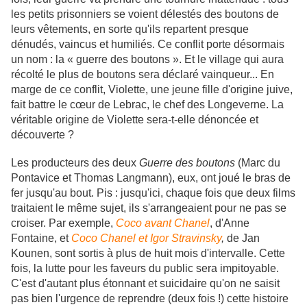
les petits prisonniers se voient délestés des boutons de
leurs vêtements, en sorte qu'ils repartent presque
dénudés, vaincus et humiliés. Ce conflit porte désormais
un nom : la « guerre des boutons ». Et le village qui aura
récolté le plus de boutons sera déclaré vainqueur... En
marge de ce conflit, Violette, une jeune fille d'origine juive,
fait battre le cœur de Lebrac, le chef des Longeverne. La
véritable origine de Violette sera-t-elle dénoncée et
découverte ?
Les producteurs des deux
Guerre des boutons
(Marc du
Pontavice et Thomas Langmann), eux, ont joué le bras de
fer jusqu'au bout. Pis : jusqu'ici, chaque fois que deux films
traitaient le même sujet, ils s'arrangeaient pour ne pas se
croiser. Par exemple,
Coco avant Chanel
, d'Anne
Fontaine, et
Coco Chanel et Igor Stravinsky
,
de Jan
Kounen, sont sortis à plus de huit mois d'intervalle. Cette
fois, la lutte pour les faveurs du public sera impitoyable.
C'est d'autant plus étonnant et suicidaire qu'on ne saisit
pas bien l'urgence de reprendre (deux fois !) cette histoire