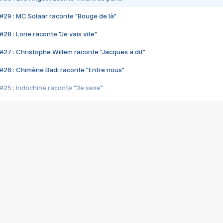
#29 : MC Solaar raconte "Bouge de là"
28 : Lorie raconte "Je vais vite"
#27 : Christophe Willem raconte "Jacques a dit"
#26 : Chimène Badi raconte "Entre nous"
#25 : Indochine raconte "3e sexe"
#24 : Zaho raconte "C'est chelou"
#23 : Patrick Bruel raconte "Au café des délices"
#22 : Kyo raconte "Le chemin"
#21 : Nolwenn Leroy raconte "Cassé"
#20 : Patrick Hernandez raconte "Born to be alive"
#19 : Lorie raconte "Près de moi"
#18 : Michael Jones raconte "A nos actes manqués" (avec Jean-Jacque