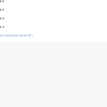
e 6
e 5
e 4
e 3
s créatrices de la VF !
e 2
e 1
e Mektoub My Love arrive enfin ! Rencontre avec Shaïn Boumedine et Sal
i : après Toni en famille
elle réalise le bouleversant Dites lui que je l'aime
ais ! Rencontre autour de Vie privée de Rebecca Zlotowski
 de Marguerite, Grave... Rencontre avec Ella Rumpf
 Les Rêveurs, un film intime sur la santé mentale