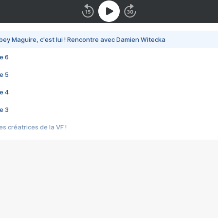
bey Maguire, c'est lui ! Rencontre avec Damien Witecka
e 6
e 5
e 4
e 3
s créatrices de la VF !
e 2
e 1
e Mektoub My Love arrive enfin ! Rencontre avec Shaïn Boumedine et Sal
i : après Toni en famille
elle réalise le bouleversant Dites lui que je l'aime