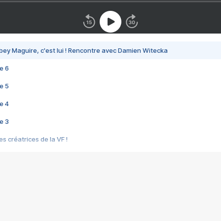
bey Maguire, c'est lui ! Rencontre avec Damien Witecka
e 6
e 5
e 4
e 3
s créatrices de la VF !
e 2
e 1
e Mektoub My Love arrive enfin ! Rencontre avec Shaïn Boumedine et Sal
i : après Toni en famille