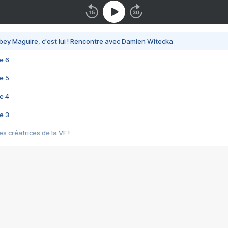
bey Maguire, c'est lui ! Rencontre avec Damien Witecka
e 6
e 5
e 4
e 3
s créatrices de la VF !
e 2
e 1
e Mektoub My Love arrive enfin ! Rencontre avec Shaïn Boumedine et Sal
i : après Toni en famille
elle réalise le bouleversant Dites lui que je l'aime