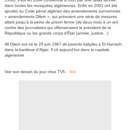
1998), il est en 2004 condamné à mort par une fatwa lancée
dans toutes les mosquées algériennes. Enfin en 2001 ont été
ajoutés au Code pénal algérien des amendements surnommés
« amendements Dilem », qui prévoient une série de mesures
allant jusqu’à la peine de prison ferme (de deux mois à un an)
contre des journalistes qui offenseraient le président de la
République ou les grands corps d’État (armée, justice…)
Ali Dilem est né le 29 juin 1967 de parents kabyles à El-Harrach,
dans la banlieue d’Alger. Il vit aujourd’hui dans la capitale
algérienne.
Voir son dessin du jour chez TV5 :
link