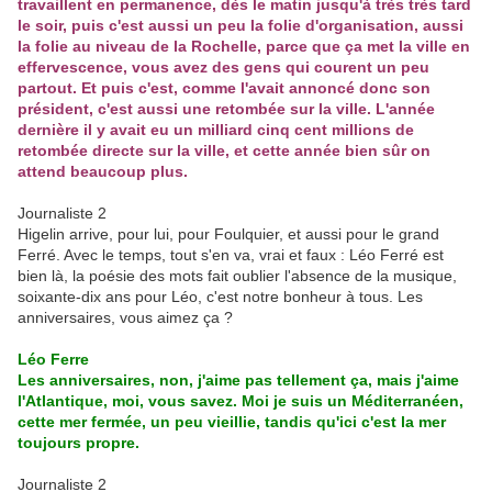
travaillent en permanence, dès le matin jusqu'à très très tard
le soir, puis c'est aussi un peu la folie d'organisation, aussi
la folie au niveau de la Rochelle, parce que ça met la ville en
effervescence, vous avez des gens qui courent un peu
partout. Et puis c'est, comme l'avait annoncé donc son
président, c'est aussi une retombée sur la ville. L'année
dernière il y avait eu un milliard cinq cent millions de
retombée directe sur la ville, et cette année bien sûr on
attend beaucoup plus.
Journaliste 2
Higelin arrive, pour lui, pour Foulquier, et aussi pour le grand
Ferré. Avec le temps, tout s'en va, vrai et faux : Léo Ferré est
bien là, la poésie des mots fait oublier l'absence de la musique,
soixante-dix ans pour Léo, c'est notre bonheur à tous. Les
anniversaires, vous aimez ça ?
Léo Ferre
Les anniversaires, non, j'aime pas tellement ça, mais j'aime
l'Atlantique, moi, vous savez. Moi je suis un Méditerranéen,
cette mer fermée, un peu vieillie, tandis qu'ici c'est la mer
toujours propre.
Journaliste 2