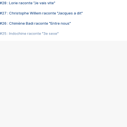
28 : Lorie raconte "Je vais vite"
#27 : Christophe Willem raconte "Jacques a dit"
#26 : Chimène Badi raconte "Entre nous"
#25 : Indochine raconte "3e sexe"
#24 : Zaho raconte "C'est chelou"
#23 : Patrick Bruel raconte "Au café des délices"
#22 : Kyo raconte "Le chemin"
#21 : Nolwenn Leroy raconte "Cassé"
#20 : Patrick Hernandez raconte "Born to be alive"
#19 : Lorie raconte "Près de moi"
#18 : Michael Jones raconte "A nos actes manqués" (avec Jean-Jacque
#17 : Khaled raconte "Aïcha"
#16 : Corneille raconte "Parce qu'on vient de loin"