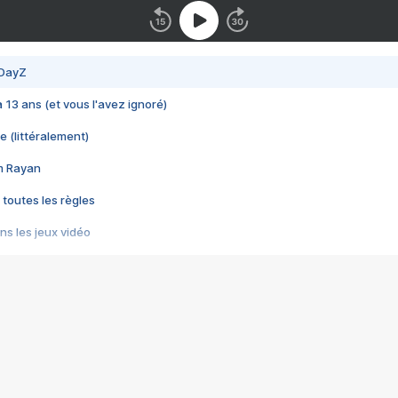
 DayZ
 a 13 ans (et vous l'avez ignoré)
e (littéralement)
im Rayan
 toutes les règles
s les jeux vidéo
us choquant de Rockstar ? - Le scandale BULLY
e plus moche de Steam
du RÊVE tourne au CAUCHEMAR
pendant 8 heures
it… à tort