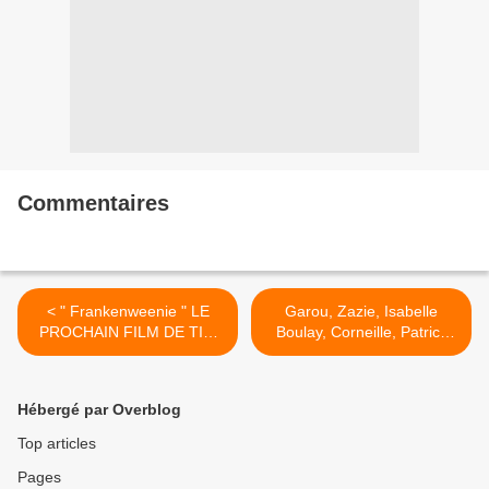
Commentaires
< " Frankenweenie " LE
Garou, Zazie, Isabelle
PROCHAIN FILM DE TIM
Boulay, Corneille, Patrick
BURTON
Bruel et Jean Baptiste
Maunier " Qui a le droit " >
Hébergé par Overblog
Top articles
Pages