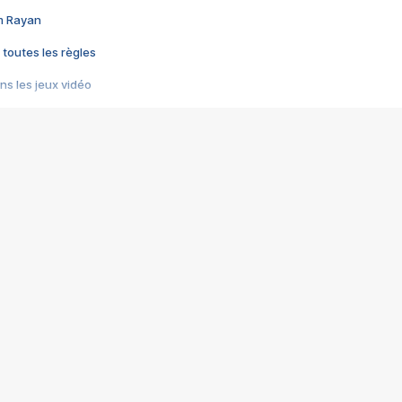
im Rayan
 toutes les règles
s les jeux vidéo
us choquant de Rockstar ? - Le scandale BULLY
e plus moche de Steam
du RÊVE tourne au CAUCHEMAR
pendant 8 heures
it… à tort
umiliés par un jeu vidéo
ire - Final Fantasy 8
ti un empire - Age of Empires
story DOFUS