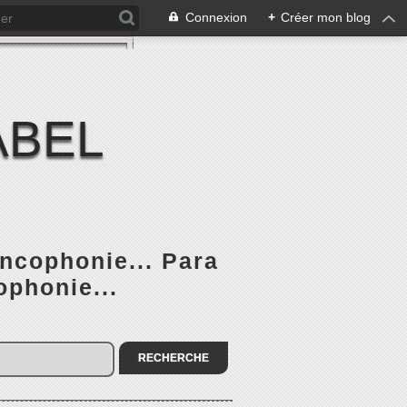
Connexion
+
Créer mon blog
ABEL
ancophonie... Para
ophonie...