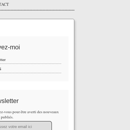
TACT
vez-moi
tter
S
sletter
z-vous pour être averti des nouveaux
s publiés.