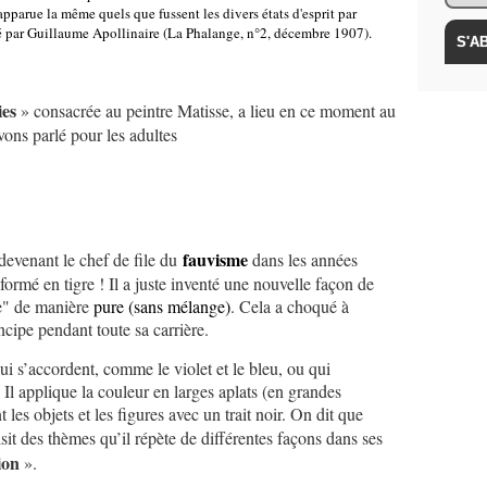
apparue la même quels que fussent les divers états d'esprit par
ogé par Guillaume Apollinaire (La Phalange, n°2, décembre 1907).
ies
» consacrée au peintre Matisse, a lieu en ce moment au
ons parlé pour les adultes
fauvisme
 devenant le chef de file du
dans les années
sformé en tigre ! Il a juste inventé une nouvelle façon de
ve" de manière
pure (sans mélange)
. Cela a choqué à
ncipe pendant toute sa carrière.
qui s’accordent, comme le violet et le bleu, ou qui
 Il applique la couleur en larges aplats (en grandes
 les objets et les figures avec un trait noir. On dit que
oisit des thèmes qu’il répète de différentes façons dans ses
ion
».