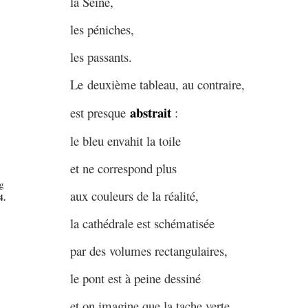
la Seine,
les péniches,
les passants.
Le deuxième tableau, au contraire,
abstrait
est presque
:
le bleu envahit la toile
et ne correspond plus
aux couleurs de la réalité,
4.
la cathédrale est schématisée
par des volumes rectangulaires,
le pont est à peine dessiné
et on imagine que la tache verte