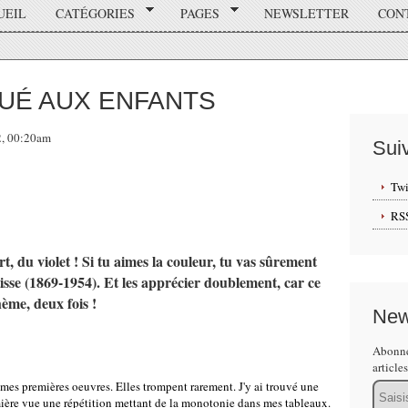
UEIL
CATÉGORIES
PAGES
NEWSLETTER
CON
QUÉ AUX ENFANTS
2, 00:20am
Sui
Twi
RS
t, du violet ! Si tu aimes la couleur, tu vas sûrement
isse (1869-1954). Et les apprécier doublement, car ce
ème, deux fois !
New
Abonne
article
 mes premières oeuvres. Elles trompent rarement. J'y ai trouvé une
Email
mière vue une répétition mettant de la monotonie dans mes tableaux.