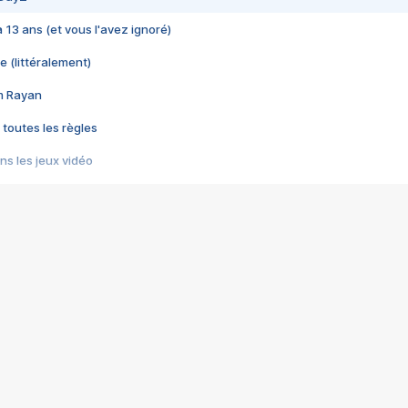
 a 13 ans (et vous l'avez ignoré)
e (littéralement)
im Rayan
 toutes les règles
s les jeux vidéo
us choquant de Rockstar ? - Le scandale BULLY
e plus moche de Steam
du RÊVE tourne au CAUCHEMAR
pendant 8 heures
it… à tort
umiliés par un jeu vidéo
ire - Final Fantasy 8