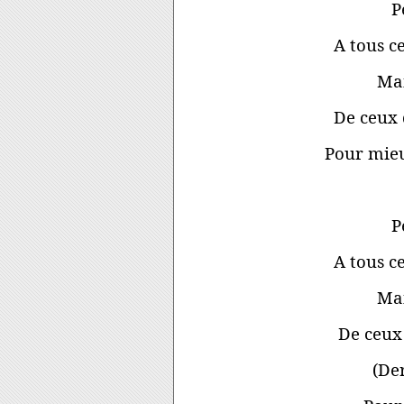
P
A tous c
Mai
De ceux 
Pour mie
P
A tous c
Mai
De ceux 
(Der