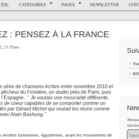
UEIL
CATÉGORIES
PAGES
NEWSLETTER
CON
Z : PENSEZ À LA FRANCE
12, 23:55pm
Sui
Twi
RS
érie de chansons écrites entre novembre 2010 et
pêcheur du Finistère, un studio près de Paris, puis
 l’Espagne. "
Je voulais une musicalité différente,
stes de coeur capables de se comporter comme un
New
tés par Gérard Michel qui voulait les réunir comme
 avec Alain Bashung."
Abonne
article
Email
révoltes tunisiennes, égyptiennes, avant les mouvements de