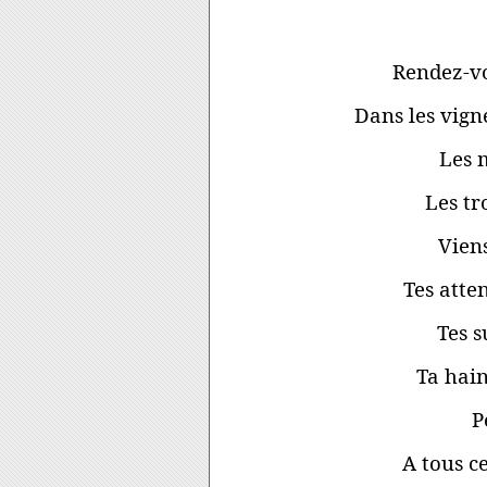
Rendez-vo
Dans les vign
Les m
Les tr
Vien
Tes atten
Tes s
Ta hain
P
A tous c