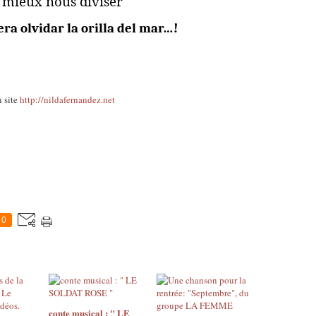
 mieux nous diviser
ra olvidar la orilla del mar…!
n site
http://nildafernandez.net
0
conte musical : " LE