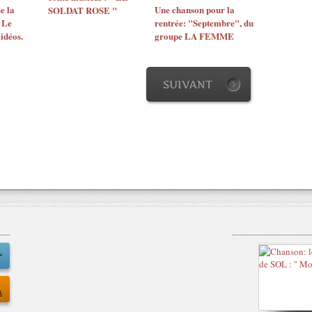
e la
Une chanson pour la
SOLDAT ROSE "
 Le
rentrée: "Septembre", du
idéos.
groupe LA FEMME
SUIVANT