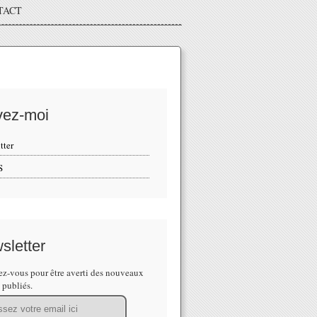
TACT
vez-moi
tter
S
sletter
z-vous pour être averti des nouveaux
s publiés.