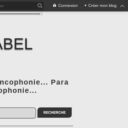
Connexion
+
Créer mon blog
ABEL
ancophonie... Para
ophonie...