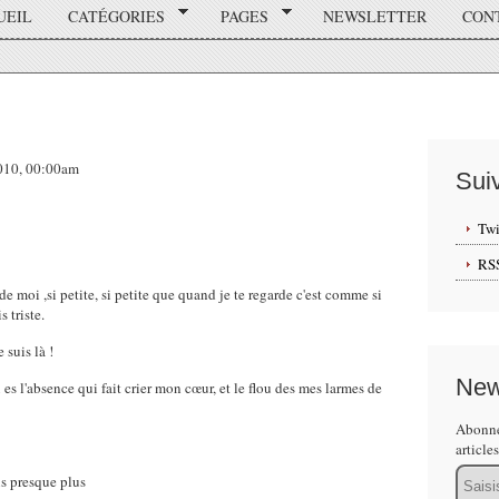
UEIL
CATÉGORIES
PAGES
NEWSLETTER
CON
2010, 00:00am
Sui
Twi
RS
 de moi ,si petite, si petite que quand je te regarde c'est comme si
 triste.
 suis là !
New
 es l'absence qui fait crier mon cœur, et le flou des mes larmes de
Abonne
article
Email
is presque plus