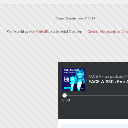
Theme: Elegant press © 2013
Voir le profil de
Abel Carballiño
sur le portail Overblog
Créer un blog gratuit sur Ove
FACE A - un podcast 
FACE A #30 : Eve A
0:00