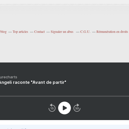
rblog
Top articles
Contact
Signaler un abus
C.G.U.
Rémunération en droits 
Purecharts
ngeli raconte "Avant de partir"