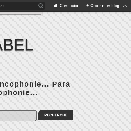
Connexion
+
Créer mon blog
ABEL
ancophonie... Para
ophonie...