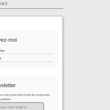
TACT
vez-moi
tter
S
sletter
z-vous pour être averti des nouveaux
s publiés.