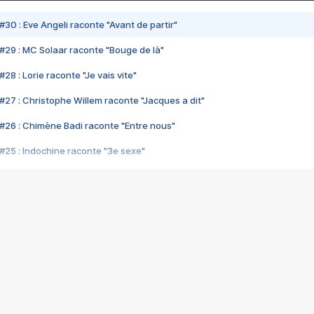
#30 : Eve Angeli raconte "Avant de partir"
#29 : MC Solaar raconte "Bouge de là"
28 : Lorie raconte "Je vais vite"
#27 : Christophe Willem raconte "Jacques a dit"
#26 : Chimène Badi raconte "Entre nous"
#25 : Indochine raconte "3e sexe"
#24 : Zaho raconte "C'est chelou"
#23 : Patrick Bruel raconte "Au café des délices"
#22 : Kyo raconte "Le chemin"
#21 : Nolwenn Leroy raconte "Cassé"
#20 : Patrick Hernandez raconte "Born to be alive"
#19 : Lorie raconte "Près de moi"