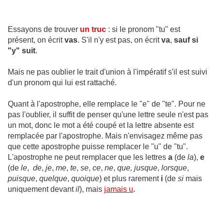
Essayons de trouver
un truc
: si le pronom "tu" est
présent, on écrit
vas
. S'il n'y est pas, on écrit
va
,
sauf si
"y" suit
.
Mais ne pas oublier le trait d'union à l'impératif s'il est suivi
d'un pronom qui lui est rattaché.
Quant à l'apostrophe, elle remplace le "e" de "te". Pour ne
pas l'oublier, il suffit de penser qu'une lettre seule n'est pas
un mot, donc le mot a été coupé et la lettre absente est
remplacée par l'apostrophe. Mais n'envisagez même pas
que cette apostrophe puisse remplacer le "u" de "tu".
L'apostrophe ne peut remplacer que les lettres
a
(de
la
),
e
(de
le
,
de
,
je
,
me
,
te
,
se
,
ce
,
ne
,
que,
jusque
,
lorsque
,
puisque
,
quelque
,
quoique
) et plus rarement
i
(de
si
mais
uniquement devant
il
), mais
jamais u
.