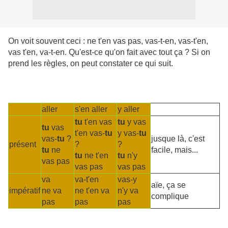
On voit souvent ceci : ne t'en vas pas, vas-t-en, vas-t'en,
vas t'en, va-t-en. Qu'est-ce qu'on fait avec tout ça ? Si on
prend les règles, on peut constater ce qui suit.
aller
s'en aller
y aller
tu
t'en vas
tu
y vas
tu
vas
t'en vas-
tu
y vas-
tu
vas-
tu
?
jusque là, c'est
présent
?
?
tu
ne
facile, mais...
tu
ne t'en
tu
n'y
vas pas
vas pas
vas pas
va
va-t'en
vas-y
aïe, ça se
impératif
ne va
ne t'en va
n'y va
complique
pas
pas
pas