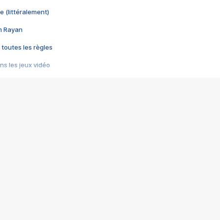
e (littéralement)
im Rayan
 toutes les règles
s les jeux vidéo
us choquant de Rockstar ? - Le scandale BULLY
e plus moche de Steam
du RÊVE tourne au CAUCHEMAR
pendant 8 heures
it… à tort
umiliés par un jeu vidéo
ire - Final Fantasy 8
ti un empire - Age of Empires