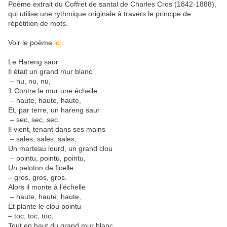
Poème extrait du Coffret de santal de Charles Cros (1842-1888),
qui utilise une rythmique originale à travers le principe de
répétition de mots.
Voir le poème
ici
Le Hareng saur
Il était un grand mur blanc
– nu, nu, nu,
1 Contre le mur une échelle
– haute, haute, haute,
Et, par terre, un hareng saur
– sec, sec, sec.
Il vient, tenant dans ses mains
– sales, sales, sales,
Un marteau lourd, un grand clou
– pointu, pointu, pointu,
Un peloton de ficelle
– gros, gros, gros.
Alors il monte à l’échelle
– haute, haute, haute,
Et plante le clou pointu
– toc, toc, toc,
Tout en haut du grand mur blanc