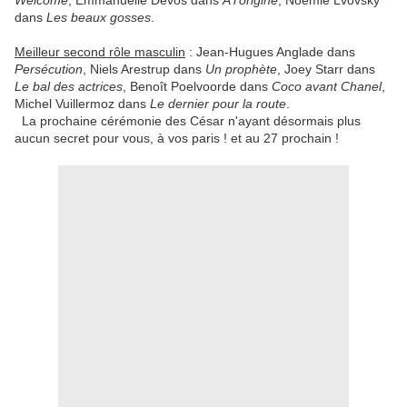
Welcome
, Emmanuelle Devos dans
A l'origine
, Noémie Lvovsky
dans
Les beaux gosses
.
Meilleur second rôle masculin
: Jean-Hugues Anglade dans
Persécution
, Niels Arestrup dans
Un prophète
, Joey Starr
dans
Le bal des actrices
, Benoît Poelvoorde dans
Coco avant Chanel
,
Michel Vuillermoz dans
Le dernier pour la route
.
La prochaine cérémonie des César n'ayant désormais plus
aucun secret pour vous, à vos paris ! et au 27 prochain !