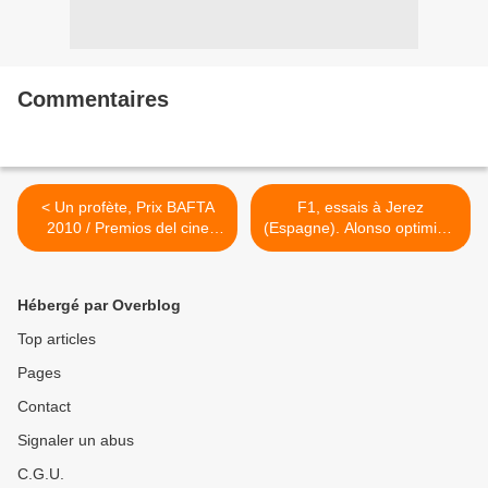
Commentaires
< Un profète, Prix BAFTA
F1, essais à Jerez
2010 / Premios del cine
(Espagne). Alonso optimiste
inglés BAFTA 2010
>
Hébergé par Overblog
Top articles
Pages
Contact
Signaler un abus
C.G.U.