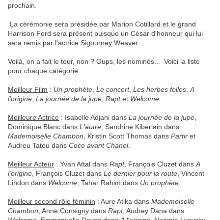
prochain.
La cérémonie sera présidée par Marion Cotillard et le grand
Harrison Ford sera présent puisque un César d'honneur qui lui
sera remis par l'actrice Sigourney Weaver.
Voilà, on a fait le tour, non ? Oups, les nominés... Voici la liste
pour chaque catégorie :
Meilleur Film
:
Un prophète
,
Le concert
,
Les herbes folles
,
A
l'origine
,
La journée de la jupe
,
Rapt
et
Welcome
.
Meilleure Actrice
: Isabelle Adjani dans
La journée de la jupe
,
Dominique Blanc dans
L'autre
, Sandrine Kiberlain dans
Mademoiselle Chambon
, Kristin Scott Thomas dans
Partir
et
Audreu Tatou
dans
Coco avant Chanel
.
Meilleur Acteur
: Yvan Attal dans
Rapt
, François Cluzet dans
A
l'origine
, François Cluzet dans
Le dernier pour la route
, Vincent
Lindon dans
Welcome
, Tahar Rahim dans
Un prophète
.
Meilleur second rôle féminin
: Aure Atika dans
Mademoiselle
Chambon
, Anne Consigny dans
Rapt
, Audrey Dana dans