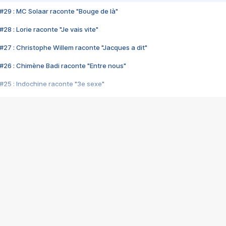
#29 : MC Solaar raconte "Bouge de là"
28 : Lorie raconte "Je vais vite"
#27 : Christophe Willem raconte "Jacques a dit"
#26 : Chimène Badi raconte "Entre nous"
#25 : Indochine raconte "3e sexe"
#24 : Zaho raconte "C'est chelou"
#23 : Patrick Bruel raconte "Au café des délices"
#22 : Kyo raconte "Le chemin"
#21 : Nolwenn Leroy raconte "Cassé"
#20 : Patrick Hernandez raconte "Born to be alive"
#19 : Lorie raconte "Près de moi"
#18 : Michael Jones raconte "A nos actes manqués" (avec Jean-Jacque