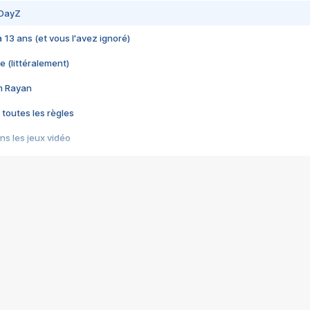
 DayZ
 a 13 ans (et vous l'avez ignoré)
e (littéralement)
im Rayan
 toutes les règles
s les jeux vidéo
us choquant de Rockstar ? - Le scandale BULLY
e plus moche de Steam
du RÊVE tourne au CAUCHEMAR
pendant 8 heures
it… à tort
umiliés par un jeu vidéo