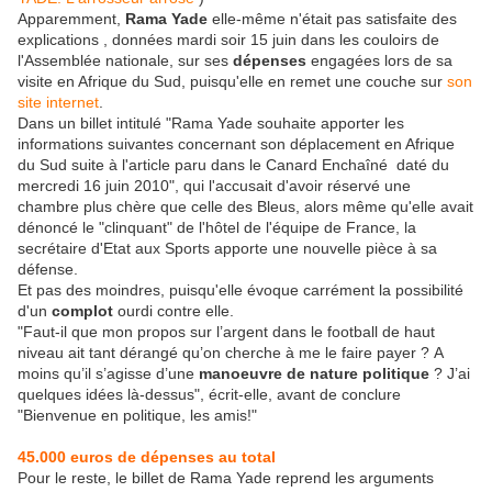
Apparemment,
Rama Yade
elle-même n'était pas satisfaite des
explications , données mardi soir 15 juin dans les couloirs de
l'Assemblée nationale, sur ses
dépenses
engagées lors de sa
visite en Afrique du Sud, puisqu'elle en remet une couche sur
son
site internet
.
Dans un billet intitulé "Rama Yade souhaite apporter les
informations suivantes concernant son déplacement en Afrique
du Sud suite à l'article paru dans le Canard Enchaîné daté du
mercredi 16 juin 2010", qui l'accusait d'avoir réservé une
chambre plus chère que celle des Bleus, alors même qu'elle avait
dénoncé le "clinquant" de l'hôtel de l'équipe de France, la
secrétaire d'Etat aux Sports apporte une nouvelle pièce à sa
défense.
Et pas des moindres, puisqu'elle évoque carrément la possibilité
d'un
complot
ourdi contre elle.
"Faut-il que mon propos sur l’argent dans le football de haut
niveau ait tant dérangé qu’on cherche à me le faire payer ? A
moins qu’il s’agisse d’une
manoeuvre de nature politique
? J’ai
quelques idées là-dessus", écrit-elle, avant de conclure
"Bienvenue en politique, les amis!"
45.000 euros de dépenses au total
Pour le reste, le billet de Rama Yade reprend les arguments