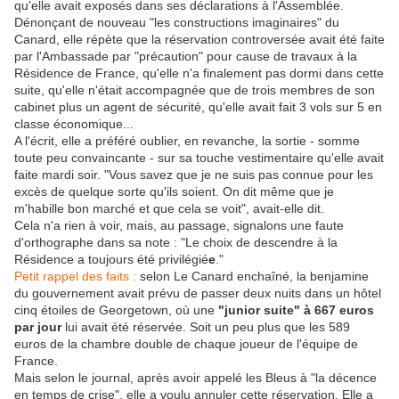
qu'elle avait exposés dans ses déclarations à l'Assemblée.
Dénonçant de nouveau "les constructions imaginaires" du
Canard, elle répète que la réservation controversée avait été faite
par l'Ambassade par "précaution" pour cause de travaux à la
Résidence de France, qu'elle n'a finalement pas dormi dans cette
suite, qu'elle n'était accompagnée que de trois membres de son
cabinet plus un agent de sécurité, qu'elle avait fait 3 vols sur 5 en
classe économique...
A l'écrit, elle a préféré oublier, en revanche, la sortie - somme
toute peu convaincante - sur sa touche vestimentaire qu'elle avait
faite mardi soir. "Vous savez que je ne suis pas connue pour les
excès de quelque sorte qu'ils soient. On dit même que je
m'habille bon marché et que cela se voit", avait-elle dit.
Cela n'a rien à voir, mais, au passage, signalons une faute
d'orthographe dans sa note : "Le choix de descendre à la
Résidence a toujours été privilégié
e
."
Petit rappel des faits :
selon Le Canard enchaîné, la benjamine
du gouvernement avait prévu de passer deux nuits dans un hôtel
cinq étoiles de Georgetown, où une
"junior suite" à 667 euros
par jour
lui avait été réservée. Soit un peu plus que les 589
euros de la chambre double de chaque joueur de l'équipe de
France.
Mais selon le journal, après avoir appelé les Bleus à "la décence
en temps de crise", elle a voulu annuler cette réservation. Elle a