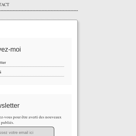
TACT
vez-moi
tter
S
sletter
z-vous pour être averti des nouveaux
s publiés.