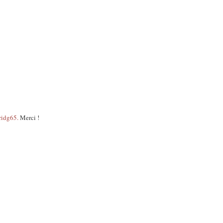
ridg65.
Merci !