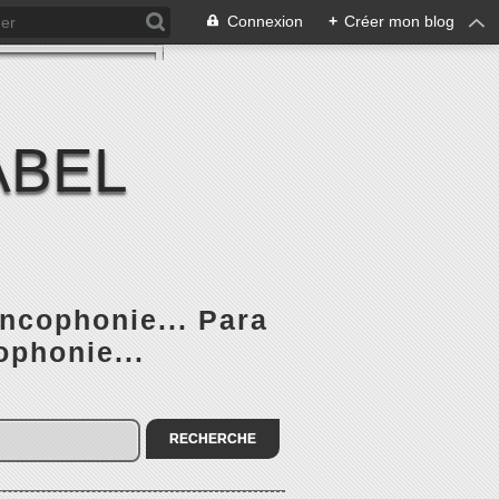
Connexion
+
Créer mon blog
ABEL
ancophonie... Para
ophonie...