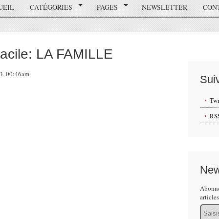
UEIL
CATÉGORIES
PAGES
NEWSLETTER
CON
 facile: LA FAMILLE
13, 00:46am
Sui
Twi
RS
New
Abonne
article
Email