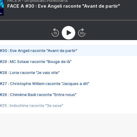
FACE A - un podcast Purecharts
FACE A #30 : Eve Angeli raconte "Avant de partir"
#30 : Eve Angeli raconte "Avant de partir"
#29 : MC Solaar raconte "Bouge de là"
28 : Lorie raconte "Je vais vite"
#27 : Christophe Willem raconte "Jacques a dit"
#26 : Chimène Badi raconte "Entre nous"
#25 : Indochine raconte "3e sexe"
#24 : Zaho raconte "C'est chelou"
#23 : Patrick Bruel raconte "Au café des délices"