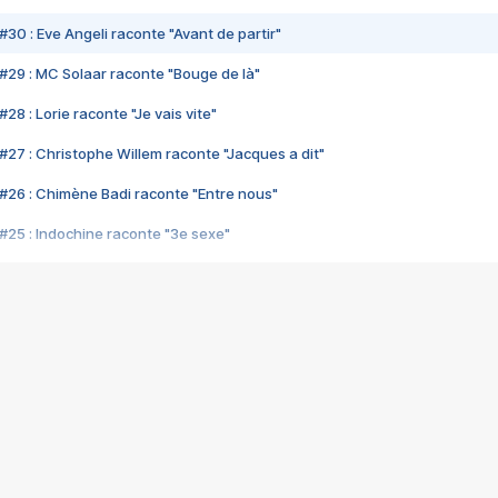
#30 : Eve Angeli raconte "Avant de partir"
#29 : MC Solaar raconte "Bouge de là"
28 : Lorie raconte "Je vais vite"
#27 : Christophe Willem raconte "Jacques a dit"
#26 : Chimène Badi raconte "Entre nous"
#25 : Indochine raconte "3e sexe"
#24 : Zaho raconte "C'est chelou"
#23 : Patrick Bruel raconte "Au café des délices"
#22 : Kyo raconte "Le chemin"
#21 : Nolwenn Leroy raconte "Cassé"
#20 : Patrick Hernandez raconte "Born to be alive"
#19 : Lorie raconte "Près de moi"