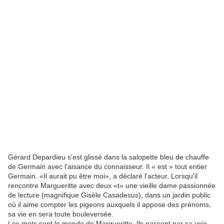
Gérard Depardieu s'est glissé dans la salopette bleu de chauffe
de Germain avec l'aisance du connaisseur. Il « est » tout entier
Germain. «Il aurait pu être moi», a déclaré l'acteur. Lorsqu'il
rencontre Margueritte avec deux «t» une vieille dame passionnée
de lecture (magnifique Gisèle Casadesus), dans un jardin public
où il aime compter les pigeons auxquels il appose des prénoms,
sa vie en sera toute bouleversée.
Les mots sont le monde de Margueritte. Ils passent par sa voix