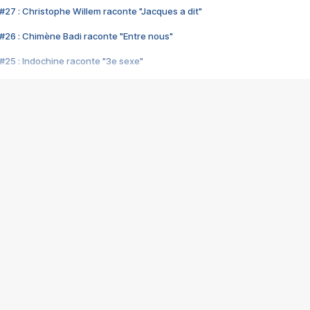
#27 : Christophe Willem raconte "Jacques a dit"
#26 : Chimène Badi raconte "Entre nous"
#25 : Indochine raconte "3e sexe"
#24 : Zaho raconte "C'est chelou"
#23 : Patrick Bruel raconte "Au café des délices"
#22 : Kyo raconte "Le chemin"
#21 : Nolwenn Leroy raconte "Cassé"
#20 : Patrick Hernandez raconte "Born to be alive"
#19 : Lorie raconte "Près de moi"
#18 : Michael Jones raconte "A nos actes manqués" (avec Jean-Jacque
#17 : Khaled raconte "Aïcha"
#16 : Corneille raconte "Parce qu'on vient de loin"