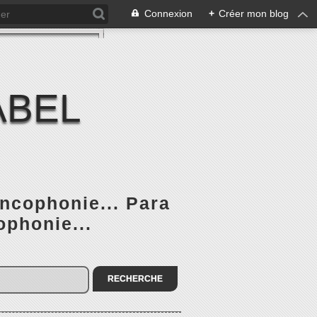
Connexion
+
Créer mon blog
ABEL
ancophonie... Para
ophonie...