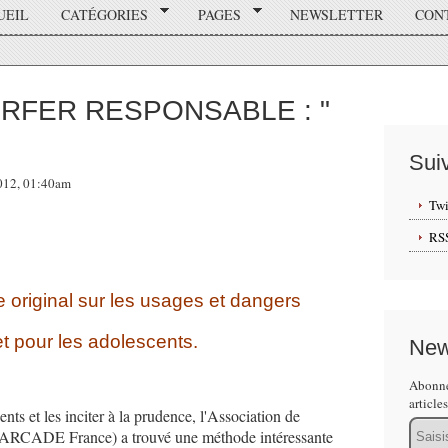
UEIL
CATÉGORIES
PAGES
NEWSLETTER
CON
RFER RESPONSABLE : "
Sui
2012, 01:40am
Twi
RS
 original sur les usages et dangers
et pour les adolescents.
New
Abonne
article
ents et les inciter à la prudence, l'Association de
Email
e (ARCADE France) a trouvé une méthode intéressante