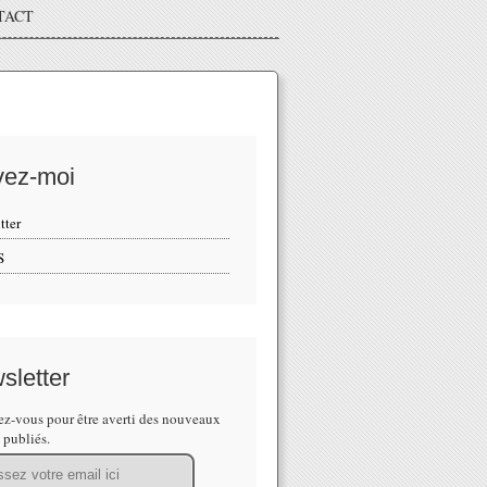
TACT
vez-moi
tter
S
sletter
z-vous pour être averti des nouveaux
s publiés.