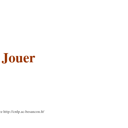
Jouer
ce http://crdp.ac-besancon.fr/