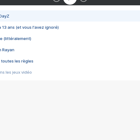
 DayZ
 a 13 ans (et vous l'avez ignoré)
e (littéralement)
im Rayan
 toutes les règles
s les jeux vidéo
us choquant de Rockstar ? - Le scandale BULLY
e plus moche de Steam
du RÊVE tourne au CAUCHEMAR
pendant 8 heures
it… à tort
umiliés par un jeu vidéo