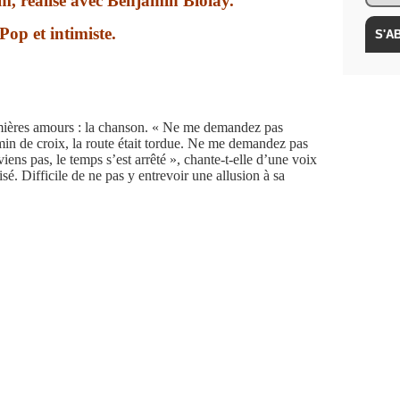
m, réalisé avec Benjamin Biolay.
Pop et intimiste.
mières amours : la chanson. « Ne me demandez pas
in de croix, la route était tordue. Ne me demandez pas
ens pas, le temps s’est arrêté », chante-t-elle d’une voix
é. Difficile de ne pas y entrevoir une allusion à sa