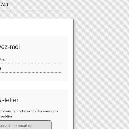
TACT
vez-moi
tter
S
sletter
z-vous pour être averti des nouveaux
s publiés.