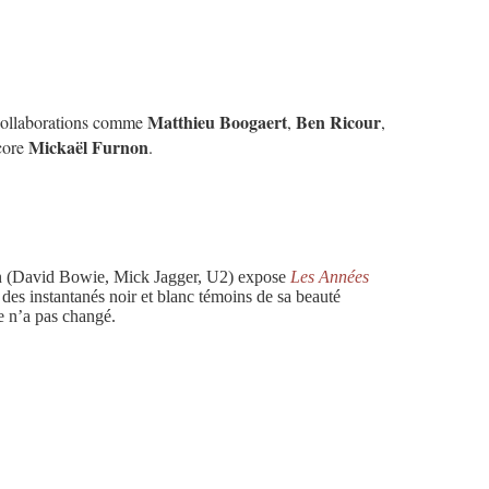
Matthieu Boogaert
Ben Ricour
 collaborations comme
,
,
Mickaël Furnon
core
.
on (David Bowie, Mick Jagger, U2) expose
Les Années
 instantanés noir et blanc témoins de sa beauté
e n’a pas changé.