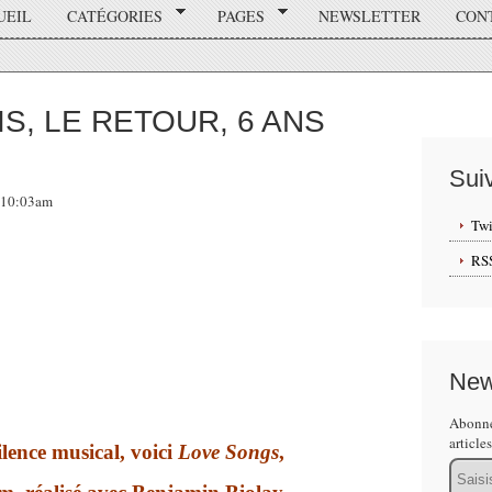
UEIL
CATÉGORIES
PAGES
NEWSLETTER
CON
S, LE RETOUR, 6 ANS
Sui
, 10:03am
Twi
RS
New
Abonne
article
lence musical, voici
Love Songs
,
Email