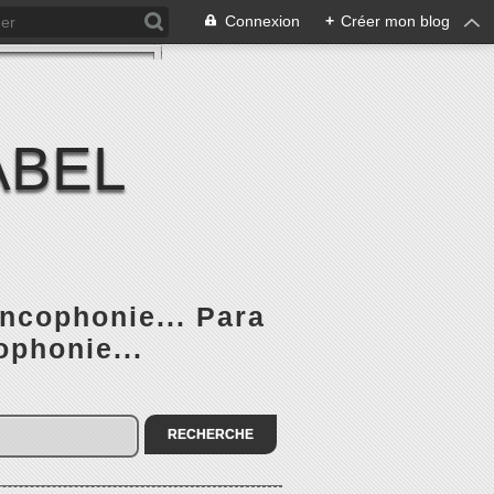
Connexion
+
Créer mon blog
ABEL
ancophonie... Para
ophonie...