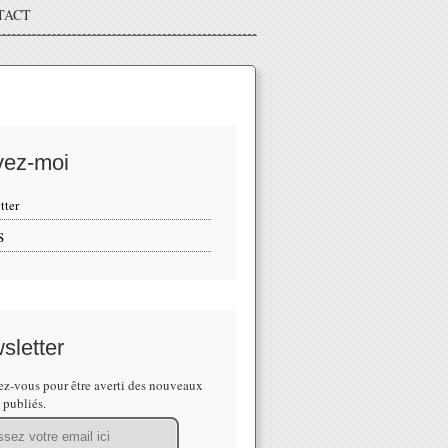
TACT
vez-moi
tter
S
sletter
z-vous pour être averti des nouveaux
s publiés.