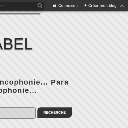
Connexion
+
Créer mon blog
ABEL
ancophonie... Para
ophonie...