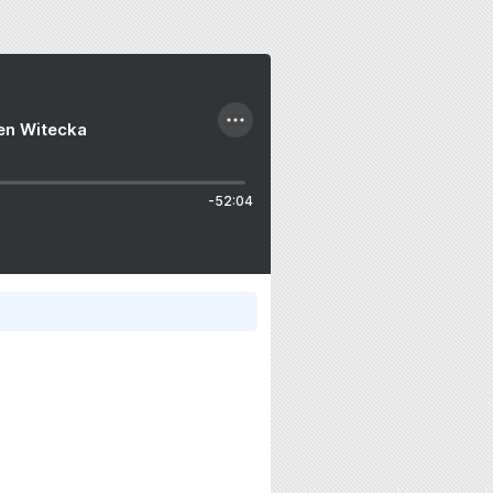
ien Witecka
-52:04