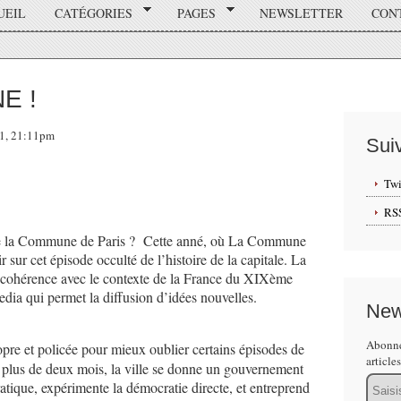
UEIL
CATÉGORIES
PAGES
NEWSLETTER
CON
E !
11, 21:11pm
Sui
Twi
RS
 de la Commune de Paris ? Cette anné, où La Commune
ir sur cet épisode occulté de l’histoire de la capitale. La
a cohérence avec le contexte de la France du XIXème
 media qui permet la diffusion d’idées nouvelles.
New
Abonne
opre et policée pour mieux oublier certains épisodes de
article
t plus de deux mois, la ville se donne un gouvernement
Email
atique, expérimente la démocratie directe, et entreprend