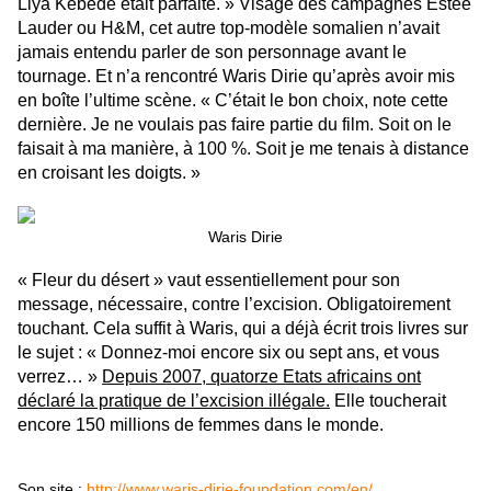
Liya Kebede était parfaite. » Visage des campagnes Estée
Lauder ou H&M, cet autre top-modèle somalien n’avait
jamais entendu parler de son personnage avant le
tournage. Et n’a rencontré Waris Dirie qu’après avoir mis
en boîte l’ultime scène. « C’était le bon choix, note cette
dernière. Je ne voulais pas faire partie du film. Soit on le
faisait à ma manière, à 100 %. Soit je me tenais à distance
en
croisant les doigts. »
Waris Dirie
« Fleur du désert » vaut essentiellement pour son
message, nécessaire, contre l’excision. Obligatoirement
touchant. Cela suffit à Waris, qui a déjà écrit trois livres sur
le sujet : « Donnez-moi encore six ou sept ans, et vous
verrez… »
Depuis 2007, quatorze Etats africains ont
déclaré la pratique de l’excision illégale.
Elle toucherait
encore 150 millions de femmes dans le monde.
Son site :
http://www.waris-dirie-foundation.com/en/