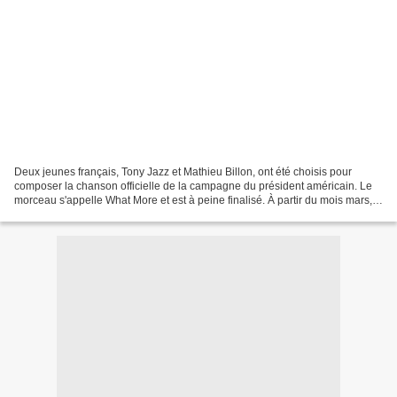
Deux jeunes français, Tony Jazz et Mathieu Billon, ont été choisis pour
composer la chanson officielle de la campagne du président américain. Le
morceau s'appelle What More et est à peine finalisé. À partir du mois mars, il
sera l'hymne officiel de la...