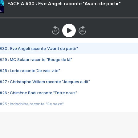
FACE A #30 : Eve Angeli raconte "Avant de partir"
#30 : Eve Angeli raconte "Avant de partir"
#29 : MC Solaar raconte "Bouge de là"
28 : Lorie raconte "Je vais vite"
#27 : Christophe Willem raconte "Jacques a dit"
#26 : Chimène Badi raconte "Entre nous"
#25 : Indochine raconte "3e sexe"
#24 : Zaho raconte "C'est chelou"
#23 : Patrick Bruel raconte "Au café des délices"
#22 : Kyo raconte "Le chemin"