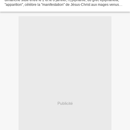
dimanche situé entre le 2 et le 8 janvier, l'Épiphanie, du grec épiphanéia,
"apparition", célèbre la "manifestation" de Jésus-Christ aux mages venus
d'Orient à Bethléem pour l'adorer....
Publicité