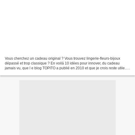
Vous cherchez un cadeau original ? Vous trouvez lingerie-fleurs-bijoux
dépassé et trop classique ? En voilá 10 idées pour innover, du cadeau
jamais vu, que l e blog TOPITO a publié en 2010 et que je crois reste utile...
ou bien amusant quand même... 1:...