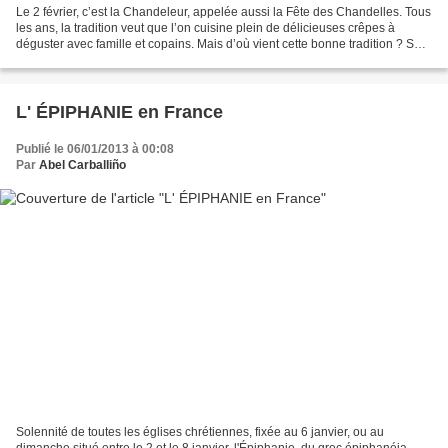
Le 2 février, c’est la Chandeleur, appelée aussi la Fête des Chandelles. Tous
les ans, la tradition veut que l’on cuisine plein de délicieuses crêpes à
déguster avec famille et copains. Mais d’où vient cette bonne tradition ? Son
nom vient de " la chandelle...
L' ÉPIPHANIE en France
Publié le 06/01/2013 à 00:08
Par
Abel Carballiño
Solennité de toutes les églises chrétiennes, fixée au 6 janvier, ou au