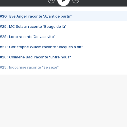
#30 : Eve Angeli raconte "Avant de partir"
#29 : MC Solaar raconte "Bouge de là"
28 : Lorie raconte "Je vais vite"
#27 : Christophe Willem raconte "Jacques a dit"
#26 : Chimène Badi raconte "Entre nous"
#25 : Indochine raconte "3e sexe"
#24 : Zaho raconte "C'est chelou"
#23 : Patrick Bruel raconte "Au café des délices"
#22 : Kyo raconte "Le chemin"
#21 : Nolwenn Leroy raconte "Cassé"
#20 : Patrick Hernandez raconte "Born to be alive"