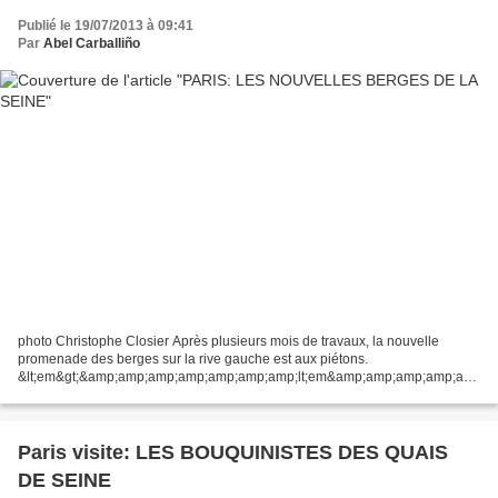
Publié le 19/07/2013 à 09:41
Par
Abel Carballiño
photo Christophe Closier Après plusieurs mois de travaux, la nouvelle
promenade des berges sur la rive gauche est aux piétons.
&lt;em&gt;&amp;amp;amp;amp;amp;amp;amp;lt;em&amp;amp;amp;amp;am
p;amp;amp;gt;&amp;amp;amp;amp;amp;amp;amp;amp;lt;em&amp;amp;amp;
amp;amp;amp;amp;amp;gt;&amp;amp;amp;amp;amp;amp;amp;amp;amp;am
p;amp;lt;em&amp;amp;amp;amp;amp;amp;amp;amp;amp;amp;amp;gt;&amp;
amp;amp;amp;amp;amp;amp;amp;amp;amp;amp;amp;lt;br&amp;amp;amp;a
Paris visite: LES BOUQUINISTES DES QUAIS
mp;amp;amp;amp;amp;amp;amp;amp;amp;gt;...
DE SEINE