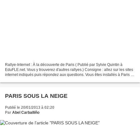
Rallye-Internet : À la découverte de Paris ( Publié par Sylvie Quintin à
EduFLE.net. Vous y trouverez d'autres rallyes.) Consigne : allez sur les sites
internet indiqués puis répondez aux questions. Vous êtes installés à Paris et
vous décidez d’aller...
PARIS SOUS LA NEIGE
Publié le 20/01/2013 à 02:20
Par
Abel Carballiño