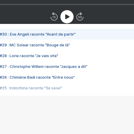
#30 : Eve Angeli raconte "Avant de partir"
#29 : MC Solaar raconte "Bouge de là"
28 : Lorie raconte "Je vais vite"
#27 : Christophe Willem raconte "Jacques a dit"
#26 : Chimène Badi raconte "Entre nous"
#25 : Indochine raconte "3e sexe"
#24 : Zaho raconte "C'est chelou"
#23 : Patrick Bruel raconte "Au café des délices"
#22 : Kyo raconte "Le chemin"
#21 : Nolwenn Leroy raconte "Cassé"