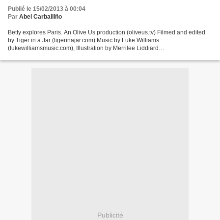
Publié le 15/02/2013 à 00:04
Par
Abel Carballiño
Betty explores Paris. An Olive Us production (oliveus.tv) Filmed and edited
by Tiger in a Jar (tigerinajar.com) Music by Luke Williams
(lukewilliamsmusic.com), Illustration by Merrilee Liddiard
(mermag.blogspot.com). Olive Us title music by Geoff Groberg...
Publicité