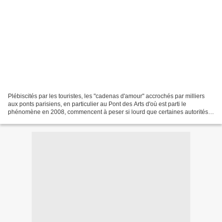
Plébiscités par les touristes, les "cadenas d'amour" accrochés par milliers
aux ponts parisiens, en particulier au Pont des Arts d'où est parti le
phénomène en 2008, commencent à peser si lourd que certaines autorités
envisagent de les retirer régulièrement,...