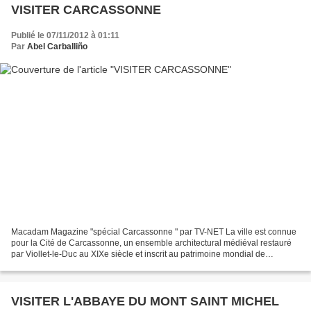
VISITER CARCASSONNE
Publié le 07/11/2012 à 01:11
Par
Abel Carballiño
Macadam Magazine "spécial Carcassonne " par TV-NET La ville est connue
pour la Cité de Carcassonne, un ensemble architectural médiéval restauré
par Viollet-le-Duc au XIXe siècle et inscrit au patrimoine mondial de
l'UNESCO depuis 1997. La ville de Carcassonne...
VISITER L'ABBAYE DU MONT SAINT MICHEL