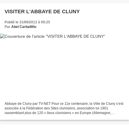
VISITER L'ABBAYE DE CLUNY
Publié le 31/08/2012 à 09:25
Par
Abel Carballiño
Abbaye de Cluny par TV-NET Pour ce 11e centenaire, la Ville de Cluny s’est
associée à la Fédération des Sites clunisiens, association loi 1901
rassemblant plus de 120 « lieux clunisiens » en Europe (Allemagne,
Espagne, France, Italie, Royaume-Uni et Suisse)....