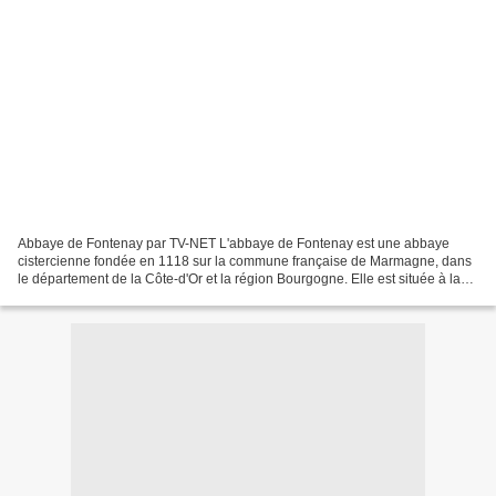
Abbaye de Fontenay par TV-NET L'abbaye de Fontenay est une abbaye
cistercienne fondée en 1118 sur la commune française de Marmagne, dans
le département de la Côte-d'Or et la région Bourgogne. Elle est située à la
confluence de la combe Saint-Bernard et...