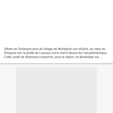
Située en Dordogne près du village de Montignac-sur-Vézère, au cœur du
Périgord noir, la grotte de Lascaux est le chef d’œuvre de l’art préhistorique.
Cette cavité de dimension moyenne, pour la région, se développe sur
environ 200 m et se compose d’une...